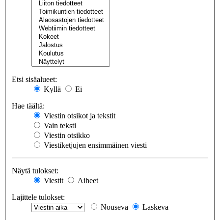
Etsi sisäalueet:
Kyllä
Ei
Hae täältä:
Viestin otsikot ja tekstit
Vain teksti
Viestin otsikko
Viestiketjujen ensimmäinen viesti
Näytä tulokset:
Viestit
Aiheet
Lajittele tulokset:
Nouseva
Laskeva