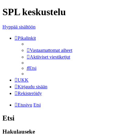
SPL keskustelu
Hyppää sisältöön
Pikalinkit
Vastaamattomat aiheet
Aktiiviset viestiketjut
Etsi
UKK
Kirjaudu sisään
Rekisteröidy
Etusivu
Etsi
Etsi
Hakulauseke