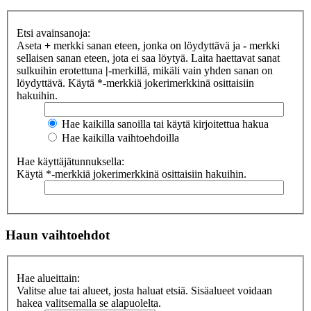
Etsi avainsanoja:
Aseta
+
merkki sanan eteen, jonka on löydyttävä ja
-
merkki
sellaisen sanan eteen, jota ei saa löytyä. Laita haettavat sanat
sulkuihin erotettuna
|
-merkillä, mikäli vain yhden sanan on
löydyttävä. Käytä *-merkkiä jokerimerkkinä osittaisiin
hakuihin.
Hae kaikilla sanoilla tai käytä kirjoitettua hakua
Hae kaikilla vaihtoehdoilla
Hae käyttäjätunnuksella:
Käytä *-merkkiä jokerimerkkinä osittaisiin hakuihin.
Haun vaihtoehdot
Hae alueittain:
Valitse alue tai alueet, josta haluat etsiä. Sisäalueet voidaan
hakea valitsemalla se alapuolelta.