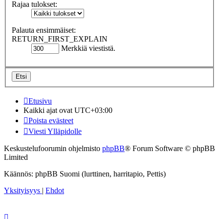
Rajaa tulokset:
Palauta ensimmäiset:
RETURN_FIRST_EXPLAIN
Merkkiä viestistä.
Etusivu
Kaikki ajat ovat
UTC+03:00
Poista evästeet
Viesti Ylläpidolle
Keskustelufoorumin ohjelmisto
phpBB
® Forum Software © phpBB
Limited
Käännös: phpBB Suomi (lurttinen, harritapio, Pettis)
Yksityisyys
|
Ehdot