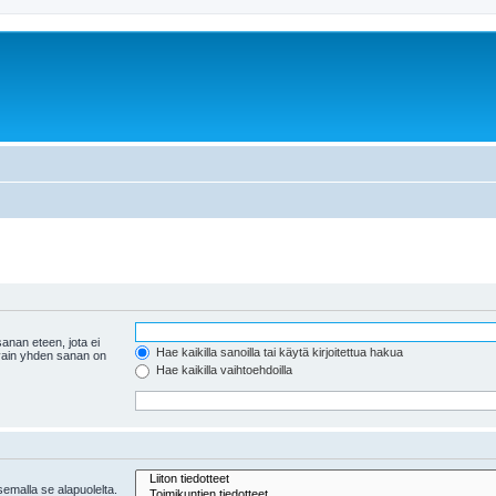
anan eteen, jota ei
Hae kaikilla sanoilla tai käytä kirjoitettua hakua
 vain yhden sanan on
Hae kaikilla vaihtoehdoilla
tsemalla se alapuolelta.