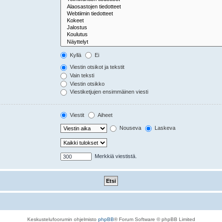
Kyllä
Ei
Viestin otsikot ja tekstit
Vain teksti
Viestin otsikko
Viestiketjujen ensimmäinen viesti
Viestit
Aiheet
Nouseva
Laskeva
Merkkiä viestistä.
Keskustelufoorumin ohjelmisto
phpBB
® Forum Software © phpBB Limited