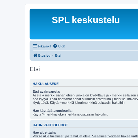
SPL keskustelu
Pikalinkit
UKK
Etusivu
Etsi
Etsi
HAKULAUSEKE
Etsi avainsanoja:
Aseta
+
merkki sanan eteen, jonka on löydyttävä ja
-
merkki sellaisen s
saa löytyä. Laita haettavat sanat sulkuihin erotettuna
|
-merkillä, mikäli
löydyttävä. Käytä *-merkkiä jokerimerkkinä osittaisiin hakuihin.
Hae käyttäjätunnuksella:
Käytä *-merkkiä jokerimerkkinä osittaisiin hakuihin.
HAUN VAIHTOEHDOT
Hae alueittain:
Valitse alue tai alueet, josta haluat etsiä. Sisäalueet voidaan hakea vali