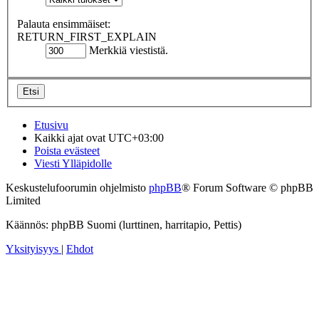
Palauta ensimmäiset:
RETURN_FIRST_EXPLAIN
Merkkiä viestistä.
Etusivu
Kaikki ajat ovat
UTC+03:00
Poista evästeet
Viesti Ylläpidolle
Keskustelufoorumin ohjelmisto
phpBB
® Forum Software © phpBB
Limited
Käännös: phpBB Suomi (lurttinen, harritapio, Pettis)
Yksityisyys
|
Ehdot