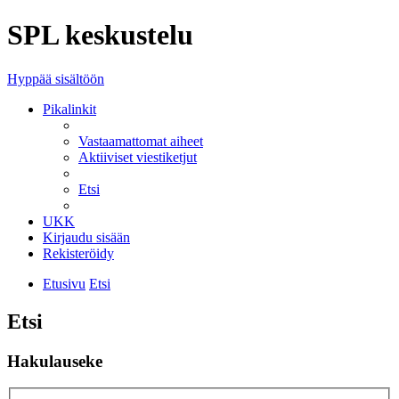
SPL keskustelu
Hyppää sisältöön
Pikalinkit
Vastaamattomat aiheet
Aktiiviset viestiketjut
Etsi
UKK
Kirjaudu sisään
Rekisteröidy
Etusivu
Etsi
Etsi
Hakulauseke