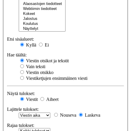
Etsi sisäalueet:
Kyllä
Ei
Hae täältä:
Viestin otsikot ja tekstit
Vain teksti
Viestin otsikko
Viestiketjujen ensimmäinen viesti
Näytä tulokset:
Viestit
Aiheet
Lajittele tulokset:
Nouseva
Laskeva
Rajaa tulokset: