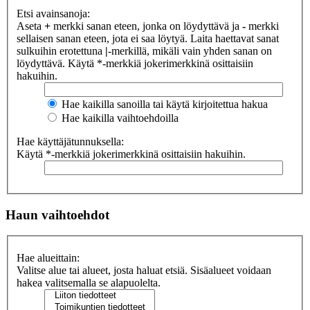
Etsi avainsanoja:
Aseta
+
merkki sanan eteen, jonka on löydyttävä ja
-
merkki
sellaisen sanan eteen, jota ei saa löytyä. Laita haettavat sanat
sulkuihin erotettuna
|
-merkillä, mikäli vain yhden sanan on
löydyttävä. Käytä *-merkkiä jokerimerkkinä osittaisiin
hakuihin.
Hae kaikilla sanoilla tai käytä kirjoitettua hakua
Hae kaikilla vaihtoehdoilla
Hae käyttäjätunnuksella:
Käytä *-merkkiä jokerimerkkinä osittaisiin hakuihin.
Haun vaihtoehdot
Hae alueittain:
Valitse alue tai alueet, josta haluat etsiä. Sisäalueet voidaan
hakea valitsemalla se alapuolelta.