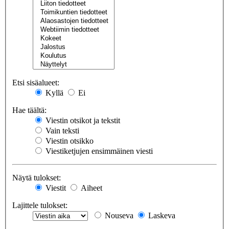
Etsi sisäalueet:
Kyllä
Ei
Hae täältä:
Viestin otsikot ja tekstit
Vain teksti
Viestin otsikko
Viestiketjujen ensimmäinen viesti
Näytä tulokset:
Viestit
Aiheet
Lajittele tulokset:
Nouseva
Laskeva