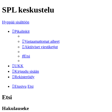
SPL keskustelu
Hyppää sisältöön
Pikalinkit
Vastaamattomat aiheet
Aktiiviset viestiketjut
Etsi
UKK
Kirjaudu sisään
Rekisteröidy
Etusivu
Etsi
Etsi
Hakulauseke