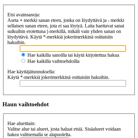
Etsi avainsanoja:
Aseta
+
merkki sanan eteen, jonka on löydyttävä ja
-
merkki
sellaisen sanan eteen, jota ei saa löytyä. Laita haettavat sanat
sulkuihin erotettuna
|
-merkillä, mikäli vain yhden sanan on
löydyttävä. Käytä *-merkkiä jokerimerkkinä osittaisiin
hakuihin.
Hae kaikilla sanoilla tai käytä kirjoitettua hakua
Hae kaikilla vaihtoehdoilla
Hae käyttäjätunnuksella:
Käytä *-merkkiä jokerimerkkinä osittaisiin hakuihin.
Haun vaihtoehdot
Hae alueittain:
Valitse alue tai alueet, josta haluat etsiä. Sisäalueet voidaan
hakea valitsemalla se alapuolelta.