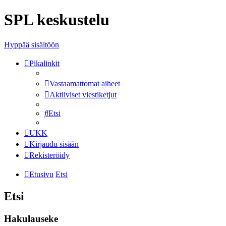
SPL keskustelu
Hyppää sisältöön
Pikalinkit
Vastaamattomat aiheet
Aktiiviset viestiketjut
Etsi
UKK
Kirjaudu sisään
Rekisteröidy
Etusivu
Etsi
Etsi
Hakulauseke