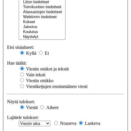
Etsi sisäalueet:
Kyllä
Ei
Hae täältä:
Viestin otsikot ja tekstit
Vain teksti
Viestin otsikko
Viestiketjujen ensimmäinen viesti
Näytä tulokset:
Viestit
Aiheet
Lajittele tulokset:
Nouseva
Laskeva