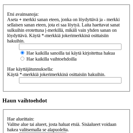
Etsi avainsanoja:
Aseta
+
merkki sanan eteen, jonka on löydyttävä ja
-
merkki
sellaisen sanan eteen, jota ei saa löytyä. Laita haettavat sanat
sulkuihin erotettuna
|
-merkillä, mikäli vain yhden sanan on
löydyttävä. Käytä *-merkkiä jokerimerkkinä osittaisiin
hakuihin.
Hae kaikilla sanoilla tai käytä kirjoitettua hakua
Hae kaikilla vaihtoehdoilla
Hae käyttäjätunnuksella:
Käytä *-merkkiä jokerimerkkinä osittaisiin hakuihin.
Haun vaihtoehdot
Hae alueittain:
Valitse alue tai alueet, josta haluat etsiä. Sisäalueet voidaan
hakea valitsemalla se alapuolelta.