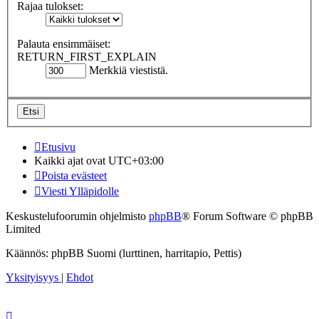
Rajaa tulokset:
Palauta ensimmäiset:
RETURN_FIRST_EXPLAIN
Merkkiä viestistä.
Etusivu
Kaikki ajat ovat
UTC+03:00
Poista evästeet
Viesti Ylläpidolle
Keskustelufoorumin ohjelmisto
phpBB
® Forum Software © phpBB
Limited
Käännös: phpBB Suomi (lurttinen, harritapio, Pettis)
Yksityisyys
|
Ehdot