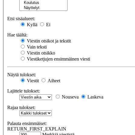
Etsi sisäalueet:
Kyllä
Ei
Hae täältä:
Viestin otsikot ja tekstit
Vain teksti
Viestin otsikko
Viestiketjujen ensimmäinen viesti
Näytä tulokset:
Viestit
Aiheet
Lajittele tulokset:
Nouseva
Laskeva
Rajaa tulokset:
Palauta ensimmäiset:
RETURN_FIRST_EXPLAIN
Merkkiä viestistä.