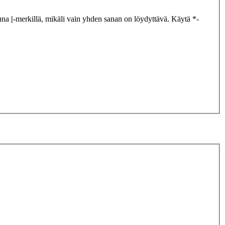
tuna
|
-merkillä, mikäli vain yhden sanan on löydyttävä. Käytä *-