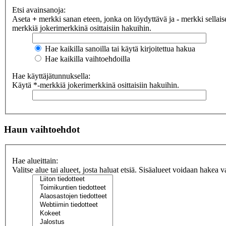
Etsi avainsanoja:
Aseta
+
merkki sanan eteen, jonka on löydyttävä ja
-
merkki sellaise
merkkiä jokerimerkkinä osittaisiin hakuihin.
Hae kaikilla sanoilla tai käytä kirjoitettua hakua
Hae kaikilla vaihtoehdoilla
Hae käyttäjätunnuksella:
Käytä *-merkkiä jokerimerkkinä osittaisiin hakuihin.
Haun vaihtoehdot
Hae alueittain:
Valitse alue tai alueet, josta haluat etsiä. Sisäalueet voidaan hakea v