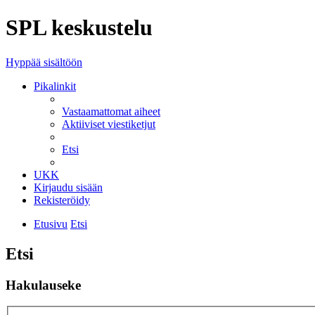
SPL keskustelu
Hyppää sisältöön
Pikalinkit
Vastaamattomat aiheet
Aktiiviset viestiketjut
Etsi
UKK
Kirjaudu sisään
Rekisteröidy
Etusivu
Etsi
Etsi
Hakulauseke