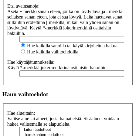
Etsi avainsanoja:
Aseta
+
merkki sanan eteen, jonka on löydyttävä ja
-
merkki
sellaisen sanan eteen, jota ei saa löytyä. Laita haettavat sanat
sulkuihin erotettuna
|
-merkillä, mikäli vain yhden sanan on
löydyttävä. Käytä *-merkkiä jokerimerkkinä osittaisiin
hakuihin.
Hae kaikilla sanoilla tai käytä kirjoitettua hakua
Hae kaikilla vaihtoehdoilla
Hae käyttäjätunnuksella:
Käytä *-merkkiä jokerimerkkinä osittaisiin hakuihin.
Haun vaihtoehdot
Hae alueittain:
Valitse alue tai alueet, josta haluat etsiä. Sisäalueet voidaan
hakea valitsemalla se alapuolelta.