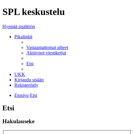
SPL keskustelu
Hyppää sisältöön
Pikalinkit
Vastaamattomat aiheet
Aktiiviset viestiketjut
Etsi
UKK
Kirjaudu sisään
Rekisteröidy
Etusivu
Etsi
Etsi
Hakulauseke