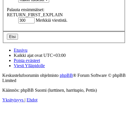
Palauta ensimmäiset:
RETURN_FIRST_EXPLAIN
Merkkiä viestistä.
Etusivu
Kaikki ajat ovat
UTC+03:00
Poista evästeet
Viesti Ylläpidolle
Keskustelufoorumin ohjelmisto
phpBB
® Forum Software © phpBB
Limited
Käännös: phpBB Suomi (lurttinen, harritapio, Pettis)
Yksityisyys
|
Ehdot