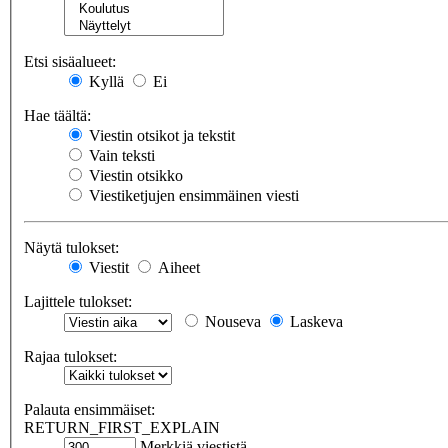
Etsi sisäalueet:
Kyllä
Ei
Hae täältä:
Viestin otsikot ja tekstit
Vain teksti
Viestin otsikko
Viestiketjujen ensimmäinen viesti
Näytä tulokset:
Viestit
Aiheet
Lajittele tulokset:
Nouseva
Laskeva
Rajaa tulokset:
Palauta ensimmäiset:
RETURN_FIRST_EXPLAIN
Merkkiä viestistä.