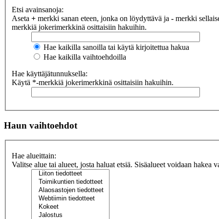
Etsi avainsanoja:
Aseta
+
merkki sanan eteen, jonka on löydyttävä ja
-
merkki sellaise
merkkiä jokerimerkkinä osittaisiin hakuihin.
Hae kaikilla sanoilla tai käytä kirjoitettua hakua
Hae kaikilla vaihtoehdoilla
Hae käyttäjätunnuksella:
Käytä *-merkkiä jokerimerkkinä osittaisiin hakuihin.
Haun vaihtoehdot
Hae alueittain:
Valitse alue tai alueet, josta haluat etsiä. Sisäalueet voidaan hakea v