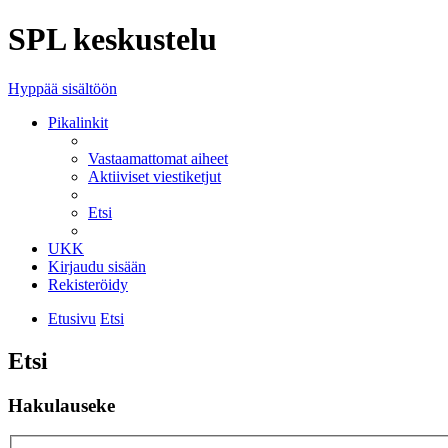
SPL keskustelu
Hyppää sisältöön
Pikalinkit
Vastaamattomat aiheet
Aktiiviset viestiketjut
Etsi
UKK
Kirjaudu sisään
Rekisteröidy
Etusivu
Etsi
Etsi
Hakulauseke