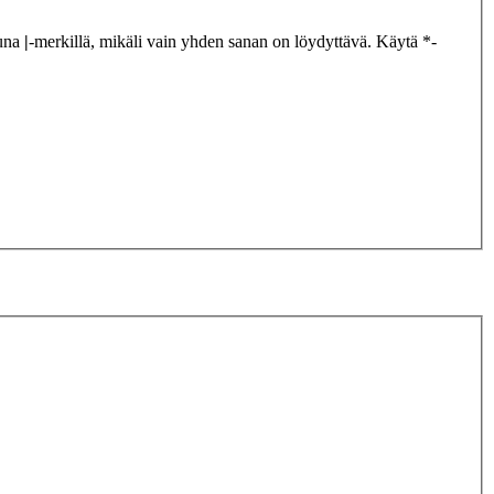
tuna
|
-merkillä, mikäli vain yhden sanan on löydyttävä. Käytä *-