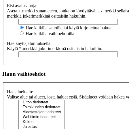
Etsi avainsanoja:
Aseta
+
merkki sanan eteen, jonka on löydyttävä ja
-
merkki sellaise
merkkiä jokerimerkkinä osittaisiin hakuihin.
Hae kaikilla sanoilla tai käytä kirjoitettua hakua
Hae kaikilla vaihtoehdoilla
Hae käyttäjätunnuksella:
Käytä *-merkkiä jokerimerkkinä osittaisiin hakuihin.
Haun vaihtoehdot
Hae alueittain:
Valitse alue tai alueet, josta haluat etsiä. Sisäalueet voidaan hakea v