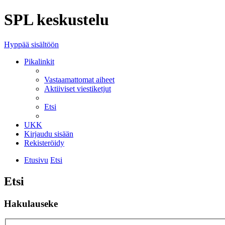
SPL keskustelu
Hyppää sisältöön
Pikalinkit
Vastaamattomat aiheet
Aktiiviset viestiketjut
Etsi
UKK
Kirjaudu sisään
Rekisteröidy
Etusivu
Etsi
Etsi
Hakulauseke