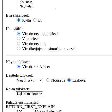
Etsi sisäalueet:
Kyllä
Ei
Hae täältä:
Viestin otsikot ja tekstit
Vain teksti
Viestin otsikko
Viestiketjujen ensimmäinen viesti
Näytä tulokset:
Viestit
Aiheet
Lajittele tulokset:
Nouseva
Laskeva
Rajaa tulokset:
Palauta ensimmäiset:
RETURN_FIRST_EXPLAIN
Merkkiä viestistä.