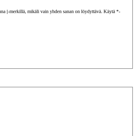
tuna
|
-merkillä, mikäli vain yhden sanan on löydyttävä. Käytä *-