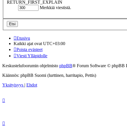
RETURN_FIRST_EXPLAIN
Merkkiä viestistä.
Etusivu
Kaikki ajat ovat
UTC+03:00
Poista evästeet
Viesti Ylläpidolle
Keskustelufoorumin ohjelmisto
phpBB
® Forum Software © phpBB 
Käännös: phpBB Suomi (lurttinen, harritapio, Pettis)
Yksityisyys
|
Ehdot