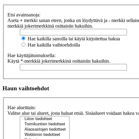
Etsi avainsanoja:
Aseta
+
merkki sanan eteen, jonka on löydyttävä ja
-
merkki sellaise
merkkiä jokerimerkkinä osittaisiin hakuihin.
Hae kaikilla sanoilla tai käytä kirjoitettua hakua
Hae kaikilla vaihtoehdoilla
Hae käyttäjätunnuksella:
Käytä *-merkkiä jokerimerkkinä osittaisiin hakuihin.
Haun vaihtoehdot
Hae alueittain:
Valitse alue tai alueet, josta haluat etsiä. Sisäalueet voidaan hakea v