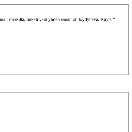
tuna
|
-merkillä, mikäli vain yhden sanan on löydyttävä. Käytä *-