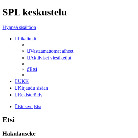
SPL keskustelu
Hyppää sisältöön
Pikalinkit
Vastaamattomat aiheet
Aktiiviset viestiketjut
Etsi
UKK
Kirjaudu sisään
Rekisteröidy
Etusivu
Etsi
Etsi
Hakulauseke