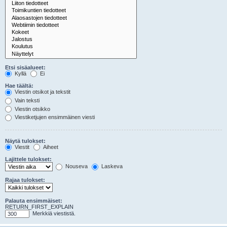
Etsi sisäalueet:
Kyllä
Ei
Hae täältä:
Viestin otsikot ja tekstit
Vain teksti
Viestin otsikko
Viestiketjujen ensimmäinen viesti
Näytä tulokset:
Viestit
Aiheet
Lajittele tulokset:
Nouseva
Laskeva
Rajaa tulokset:
Palauta ensimmäiset:
RETURN_FIRST_EXPLAIN
Merkkiä viestistä.