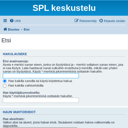
SPL keskustelu
UKK
Rekisteröidy
Kirjaudu sisään
Etusivu
Etsi
Etsi
HAKULAUSEKE
Etsi avainsanoja:
Aseta
+
merkki sanan eteen, jonka on löydyttävä ja
-
merkki sellaisen sanan eteen, jota
ei saa löytyä. Laita haettavat sanat sulkuihin erotettuna
|
-merkillä, mikäli vain yhden
sanan on löydyttävä. Käytä *-merkkiä jokerimerkkinä osittaisiin hakuihin.
Hae kaikilla sanoilla tai käytä kirjoitettua hakua
Hae kaikilla vaihtoehdoilla
Hae käyttäjätunnuksella:
Käytä *-merkkiä jokerimerkkinä osittaisiin hakuihin.
HAUN VAIHTOEHDOT
Hae alueittain:
Valitse alue tai alueet, josta haluat etsiä. Sisäalueet voidaan hakea valitsemalla se
alapuolelta.