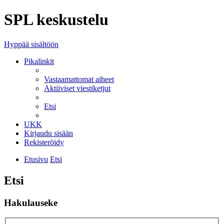
SPL keskustelu
Hyppää sisältöön
Pikalinkit
Vastaamattomat aiheet
Aktiiviset viestiketjut
Etsi
UKK
Kirjaudu sisään
Rekisteröidy
Etusivu
Etsi
Etsi
Hakulauseke