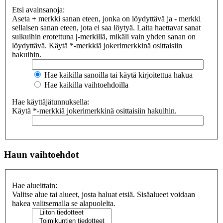
Etsi avainsanoja:
Aseta
+
merkki sanan eteen, jonka on löydyttävä ja
-
merkki
sellaisen sanan eteen, jota ei saa löytyä. Laita haettavat sanat
sulkuihin erotettuna
|
-merkillä, mikäli vain yhden sanan on
löydyttävä. Käytä *-merkkiä jokerimerkkinä osittaisiin
hakuihin.
Hae kaikilla sanoilla tai käytä kirjoitettua hakua
Hae kaikilla vaihtoehdoilla
Hae käyttäjätunnuksella:
Käytä *-merkkiä jokerimerkkinä osittaisiin hakuihin.
Haun vaihtoehdot
Hae alueittain:
Valitse alue tai alueet, josta haluat etsiä. Sisäalueet voidaan
hakea valitsemalla se alapuolelta.