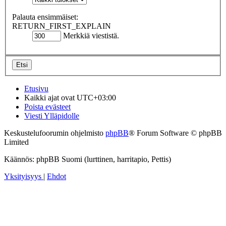
Palauta ensimmäiset:
RETURN_FIRST_EXPLAIN
Merkkiä viestistä.
Etusivu
Kaikki ajat ovat
UTC+03:00
Poista evästeet
Viesti Ylläpidolle
Keskustelufoorumin ohjelmisto
phpBB
® Forum Software © phpBB
Limited
Käännös: phpBB Suomi (lurttinen, harritapio, Pettis)
Yksityisyys
|
Ehdot