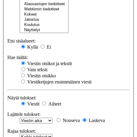
Etsi sisäalueet:
Kyllä
Ei
Hae täältä:
Viestin otsikot ja tekstit
Vain teksti
Viestin otsikko
Viestiketjujen ensimmäinen viesti
Näytä tulokset:
Viestit
Aiheet
Lajittele tulokset:
Nouseva
Laskeva
Rajaa tulokset: