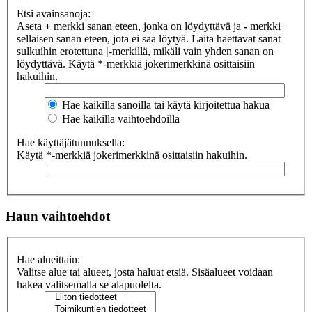
Etsi avainsanoja:
Aseta
+
merkki sanan eteen, jonka on löydyttävä ja
-
merkki
sellaisen sanan eteen, jota ei saa löytyä. Laita haettavat sanat
sulkuihin erotettuna
|
-merkillä, mikäli vain yhden sanan on
löydyttävä. Käytä *-merkkiä jokerimerkkinä osittaisiin
hakuihin.
Hae kaikilla sanoilla tai käytä kirjoitettua hakua
Hae kaikilla vaihtoehdoilla
Hae käyttäjätunnuksella:
Käytä *-merkkiä jokerimerkkinä osittaisiin hakuihin.
Haun vaihtoehdot
Hae alueittain:
Valitse alue tai alueet, josta haluat etsiä. Sisäalueet voidaan
hakea valitsemalla se alapuolelta.