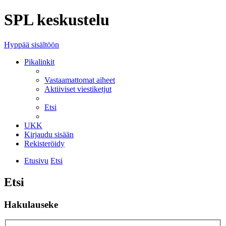
SPL keskustelu
Hyppää sisältöön
Pikalinkit
Vastaamattomat aiheet
Aktiiviset viestiketjut
Etsi
UKK
Kirjaudu sisään
Rekisteröidy
Etusivu
Etsi
Etsi
Hakulauseke