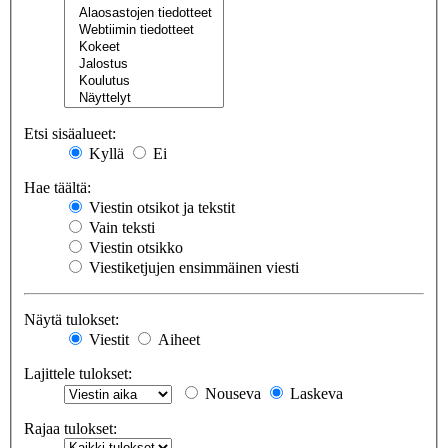
Etsi sisäalueet:
Kyllä
Ei
Hae täältä:
Viestin otsikot ja tekstit
Vain teksti
Viestin otsikko
Viestiketjujen ensimmäinen viesti
Näytä tulokset:
Viestit
Aiheet
Lajittele tulokset:
Nouseva
Laskeva
Rajaa tulokset: