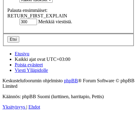
Palauta ensimmäiset:
RETURN_FIRST_EXPLAIN
Merkkiä viestistä.
Etusivu
Kaikki ajat ovat
UTC+03:00
Poista evästeet
Viesti Ylläpidolle
Keskustelufoorumin ohjelmisto
phpBB
® Forum Software © phpBB
Limited
Käännös: phpBB Suomi (lurttinen, harritapio, Pettis)
Yksityisyys
|
Ehdot