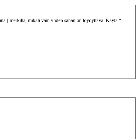
tuna
|
-merkillä, mikäli vain yhden sanan on löydyttävä. Käytä *-