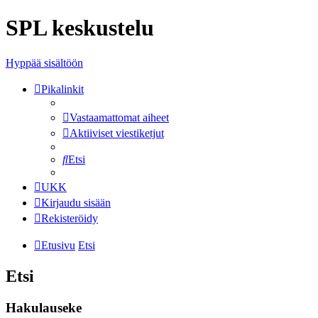
SPL keskustelu
Hyppää sisältöön
Pikalinkit
Vastaamattomat aiheet
Aktiiviset viestiketjut
Etsi
UKK
Kirjaudu sisään
Rekisteröidy
Etusivu
Etsi
Etsi
Hakulauseke