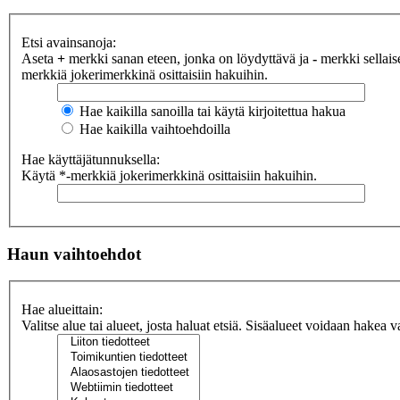
Etsi avainsanoja:
Aseta
+
merkki sanan eteen, jonka on löydyttävä ja
-
merkki sellaise
merkkiä jokerimerkkinä osittaisiin hakuihin.
Hae kaikilla sanoilla tai käytä kirjoitettua hakua
Hae kaikilla vaihtoehdoilla
Hae käyttäjätunnuksella:
Käytä *-merkkiä jokerimerkkinä osittaisiin hakuihin.
Haun vaihtoehdot
Hae alueittain:
Valitse alue tai alueet, josta haluat etsiä. Sisäalueet voidaan hakea v