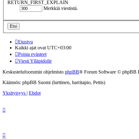
RETURN_FIRST_EXPLAIN
Merkkiä viestistä.
Etusivu
Kaikki ajat ovat
UTC+03:00
Poista evästeet
Viesti Ylläpidolle
Keskustelufoorumin ohjelmisto
phpBB
® Forum Software © phpBB 
Käännös: phpBB Suomi (lurttinen, harritapio, Pettis)
Yksityisyys
|
Ehdot