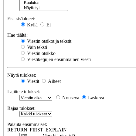
Etsi sisäalueet:
Kyllä
Ei
Hae täältä:
Viestin otsikot ja tekstit
Vain teksti
Viestin otsikko
Viestiketjujen ensimmäinen viesti
Näytä tulokset:
Viestit
Aiheet
Lajittele tulokset:
Nouseva
Laskeva
Rajaa tulokset:
Palauta ensimmäiset:
RETURN_FIRST_EXPLAIN
Merkkiä viestistä.