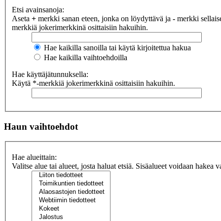
Etsi avainsanoja:
Aseta
+
merkki sanan eteen, jonka on löydyttävä ja
-
merkki sellaise
merkkiä jokerimerkkinä osittaisiin hakuihin.
Hae kaikilla sanoilla tai käytä kirjoitettua hakua
Hae kaikilla vaihtoehdoilla
Hae käyttäjätunnuksella:
Käytä *-merkkiä jokerimerkkinä osittaisiin hakuihin.
Haun vaihtoehdot
Hae alueittain:
Valitse alue tai alueet, josta haluat etsiä. Sisäalueet voidaan hakea v