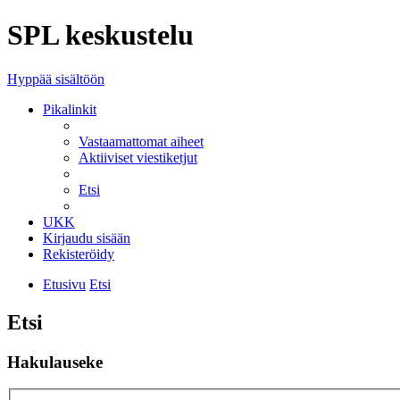
SPL keskustelu
Hyppää sisältöön
Pikalinkit
Vastaamattomat aiheet
Aktiiviset viestiketjut
Etsi
UKK
Kirjaudu sisään
Rekisteröidy
Etusivu
Etsi
Etsi
Hakulauseke