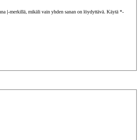
tuna
|
-merkillä, mikäli vain yhden sanan on löydyttävä. Käytä *-