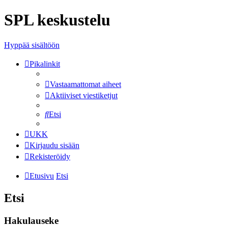
SPL keskustelu
Hyppää sisältöön
Pikalinkit
Vastaamattomat aiheet
Aktiiviset viestiketjut
Etsi
UKK
Kirjaudu sisään
Rekisteröidy
Etusivu
Etsi
Etsi
Hakulauseke