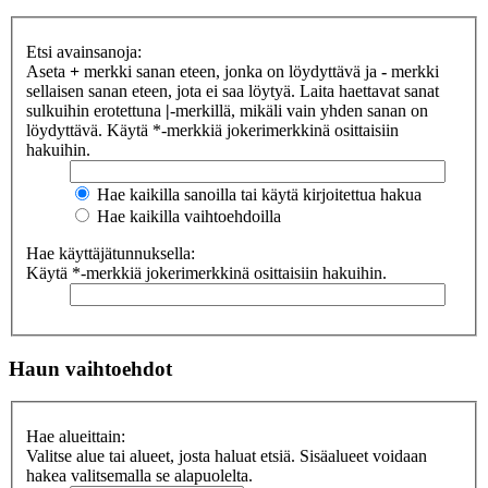
Etsi avainsanoja:
Aseta
+
merkki sanan eteen, jonka on löydyttävä ja
-
merkki
sellaisen sanan eteen, jota ei saa löytyä. Laita haettavat sanat
sulkuihin erotettuna
|
-merkillä, mikäli vain yhden sanan on
löydyttävä. Käytä *-merkkiä jokerimerkkinä osittaisiin
hakuihin.
Hae kaikilla sanoilla tai käytä kirjoitettua hakua
Hae kaikilla vaihtoehdoilla
Hae käyttäjätunnuksella:
Käytä *-merkkiä jokerimerkkinä osittaisiin hakuihin.
Haun vaihtoehdot
Hae alueittain:
Valitse alue tai alueet, josta haluat etsiä. Sisäalueet voidaan
hakea valitsemalla se alapuolelta.