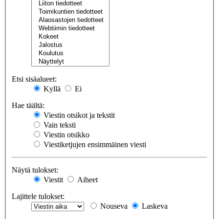
Etsi sisäalueet:
Kyllä
Ei
Hae täältä:
Viestin otsikot ja tekstit
Vain teksti
Viestin otsikko
Viestiketjujen ensimmäinen viesti
Näytä tulokset:
Viestit
Aiheet
Lajittele tulokset:
Nouseva
Laskeva