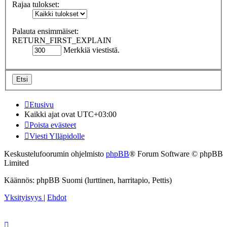
Rajaa tulokset:
Palauta ensimmäiset:
RETURN_FIRST_EXPLAIN
Merkkiä viestistä.
Etusivu
Kaikki ajat ovat
UTC+03:00
Poista evästeet
Viesti Ylläpidolle
Keskustelufoorumin ohjelmisto
phpBB
® Forum Software © phpBB
Limited
Käännös: phpBB Suomi (lurttinen, harritapio, Pettis)
Yksityisyys
|
Ehdot