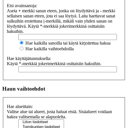
Etsi avainsanoja:
Aseta
+
merkki sanan eteen, jonka on löydyttävä ja
-
merkki
sellaisen sanan eteen, jota ei saa löytyä. Laita haettavat sanat
sulkuihin erotettuna
|
-merkillä, mikäli vain yhden sanan on
löydyttävä. Käytä *-merkkiä jokerimerkkinä osittaisiin
hakuihin.
Hae kaikilla sanoilla tai käytä kirjoitettua hakua
Hae kaikilla vaihtoehdoilla
Hae käyttäjätunnuksella:
Käytä *-merkkiä jokerimerkkinä osittaisiin hakuihin.
Haun vaihtoehdot
Hae alueittain:
Valitse alue tai alueet, josta haluat etsiä. Sisäalueet voidaan
hakea valitsemalla se alapuolelta.