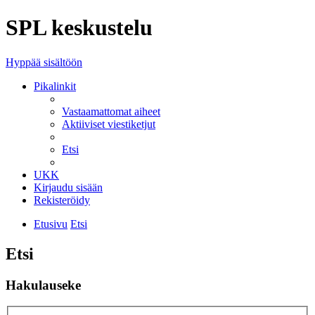
SPL keskustelu
Hyppää sisältöön
Pikalinkit
Vastaamattomat aiheet
Aktiiviset viestiketjut
Etsi
UKK
Kirjaudu sisään
Rekisteröidy
Etusivu
Etsi
Etsi
Hakulauseke