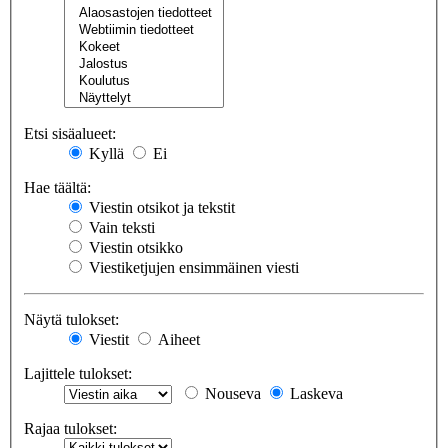
Etsi sisäalueet:
Kyllä
Ei
Hae täältä:
Viestin otsikot ja tekstit
Vain teksti
Viestin otsikko
Viestiketjujen ensimmäinen viesti
Näytä tulokset:
Viestit
Aiheet
Lajittele tulokset:
Nouseva
Laskeva
Rajaa tulokset: