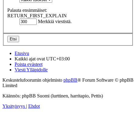
Palauta ensimmäiset:
RETURN_FIRST_EXPLAIN
Merkkiä viestistä.
Etusivu
Kaikki ajat ovat
UTC+03:00
Poista evästeet
Viesti Ylläpidolle
Keskustelufoorumin ohjelmisto
phpBB
® Forum Software © phpBB
Limited
Käännös: phpBB Suomi (lurttinen, harritapio, Pettis)
Yksityisyys
|
Ehdot