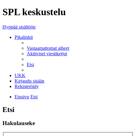
SPL keskustelu
Hyppää sisältöön
Pikalinkit
Vastaamattomat aiheet
Aktiiviset viestiketjut
Etsi
UKK
Kirjaudu sisään
Rekisteröidy
Etusivu
Etsi
Etsi
Hakulauseke