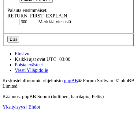
Palauta ensimmäiset:
RETURN_FIRST_EXPLAIN
Merkkiä viestistä.
Etusivu
Kaikki ajat ovat
UTC+03:00
Poista evästeet
Viesti Ylläpidolle
Keskustelufoorumin ohjelmisto
phpBB
® Forum Software © phpBB
Limited
Käännös: phpBB Suomi (lurttinen, harritapio, Pettis)
Yksityisyys
|
Ehdot