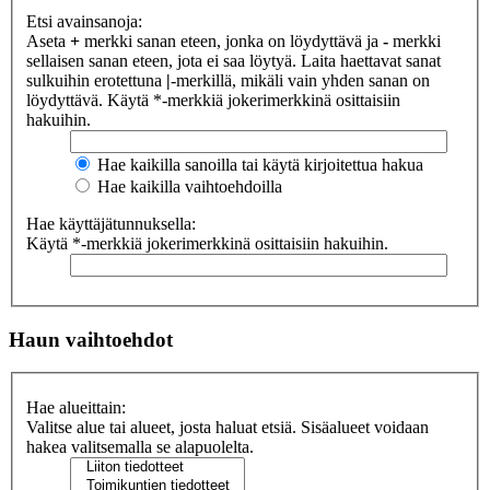
Etsi avainsanoja:
Aseta
+
merkki sanan eteen, jonka on löydyttävä ja
-
merkki
sellaisen sanan eteen, jota ei saa löytyä. Laita haettavat sanat
sulkuihin erotettuna
|
-merkillä, mikäli vain yhden sanan on
löydyttävä. Käytä *-merkkiä jokerimerkkinä osittaisiin
hakuihin.
Hae kaikilla sanoilla tai käytä kirjoitettua hakua
Hae kaikilla vaihtoehdoilla
Hae käyttäjätunnuksella:
Käytä *-merkkiä jokerimerkkinä osittaisiin hakuihin.
Haun vaihtoehdot
Hae alueittain:
Valitse alue tai alueet, josta haluat etsiä. Sisäalueet voidaan
hakea valitsemalla se alapuolelta.