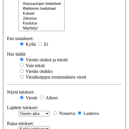
Etsi sisäalueet:
Kyllä
Ei
Hae täältä:
Viestin otsikot ja tekstit
Vain teksti
Viestin otsikko
Viestiketjujen ensimmäinen viesti
Näytä tulokset:
Viestit
Aiheet
Lajittele tulokset:
Nouseva
Laskeva
Rajaa tulokset: