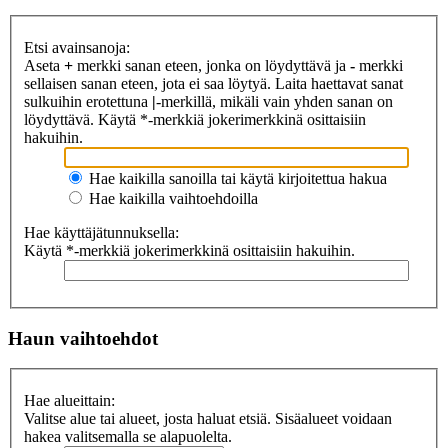
Etsi avainsanoja:
Aseta
+
merkki sanan eteen, jonka on löydyttävä ja
-
merkki
sellaisen sanan eteen, jota ei saa löytyä. Laita haettavat sanat
sulkuihin erotettuna
|
-merkillä, mikäli vain yhden sanan on
löydyttävä. Käytä *-merkkiä jokerimerkkinä osittaisiin
hakuihin.
Hae kaikilla sanoilla tai käytä kirjoitettua hakua
Hae kaikilla vaihtoehdoilla
Hae käyttäjätunnuksella:
Käytä *-merkkiä jokerimerkkinä osittaisiin hakuihin.
Haun vaihtoehdot
Hae alueittain:
Valitse alue tai alueet, josta haluat etsiä. Sisäalueet voidaan
hakea valitsemalla se alapuolelta.