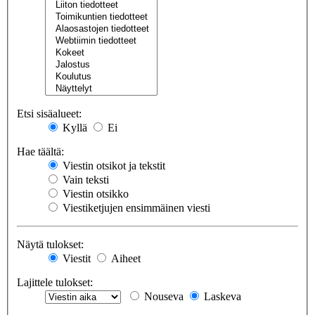
Etsi sisäalueet:
Kyllä
Ei
Hae täältä:
Viestin otsikot ja tekstit
Vain teksti
Viestin otsikko
Viestiketjujen ensimmäinen viesti
Näytä tulokset:
Viestit
Aiheet
Lajittele tulokset:
Nouseva
Laskeva