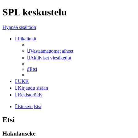
SPL keskustelu
Hyppää sisältöön
Pikalinkit
Vastaamattomat aiheet
Aktiiviset viestiketjut
Etsi
UKK
Kirjaudu sisään
Rekisteröidy
Etusivu
Etsi
Etsi
Hakulauseke