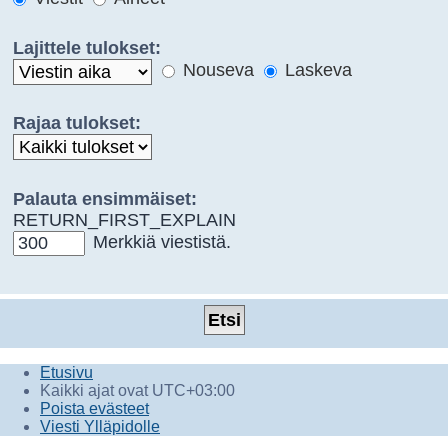
Lajittele tulokset:
Nouseva
Laskeva
Rajaa tulokset:
Palauta ensimmäiset:
RETURN_FIRST_EXPLAIN
Merkkiä viestistä.
Etusivu
Kaikki ajat ovat
UTC+03:00
Poista evästeet
Viesti Ylläpidolle