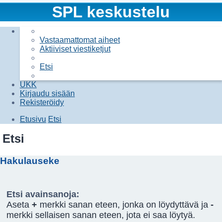
SPL keskustelu
Vastaamattomat aiheet
Aktiiviset viestiketjut
Etsi
UKK
Kirjaudu sisään
Rekisteröidy
Etusivu
Etsi
Etsi
Hakulauseke
Etsi avainsanoja:
Aseta
+
merkki sanan eteen, jonka on löydyttävä ja
-
merkki sellaisen sanan eteen, jota ei saa löytyä.