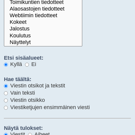
Etsi sisäalueet:
Kyllä
Ei
Hae täältä:
Viestin otsikot ja tekstit
Vain teksti
Viestin otsikko
Viestiketjujen ensimmäinen viesti
Näytä tulokset:
Viestit
Aiheet