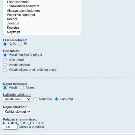
Etsi sisäalueet:
Kyllä
Ei
Hae täältä:
Viestin otsikot ja tekstit
Vain teksti
Viestin otsikko
Viestiketjujen ensimmäinen viesti
Näytä tulokset:
Viestit
Aiheet
Lajittele tulokset:
Nouseva
Laskeva
Rajaa tulokset:
Palauta ensimmäiset:
RETURN_FIRST_EXPLAIN
Merkkiä viestistä.