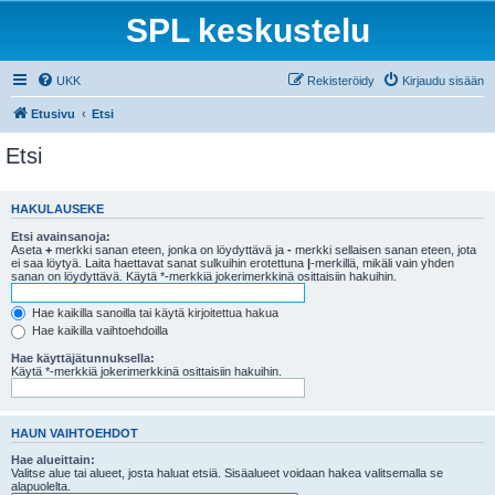
SPL keskustelu
UKK
Rekisteröidy
Kirjaudu sisään
Etusivu
Etsi
Etsi
HAKULAUSEKE
Etsi avainsanoja:
Aseta
+
merkki sanan eteen, jonka on löydyttävä ja
-
merkki sellaisen sanan eteen, jota
ei saa löytyä. Laita haettavat sanat sulkuihin erotettuna
|
-merkillä, mikäli vain yhden
sanan on löydyttävä. Käytä *-merkkiä jokerimerkkinä osittaisiin hakuihin.
Hae kaikilla sanoilla tai käytä kirjoitettua hakua
Hae kaikilla vaihtoehdoilla
Hae käyttäjätunnuksella:
Käytä *-merkkiä jokerimerkkinä osittaisiin hakuihin.
HAUN VAIHTOEHDOT
Hae alueittain:
Valitse alue tai alueet, josta haluat etsiä. Sisäalueet voidaan hakea valitsemalla se
alapuolelta.