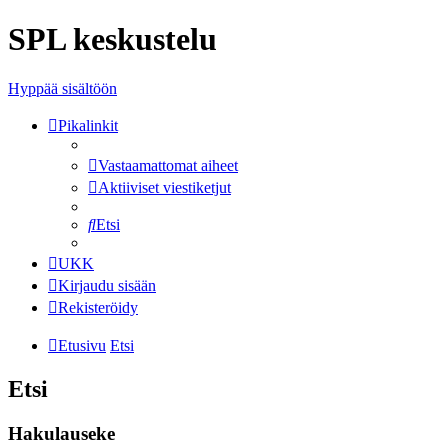
SPL keskustelu
Hyppää sisältöön
Pikalinkit
Vastaamattomat aiheet
Aktiiviset viestiketjut
Etsi
UKK
Kirjaudu sisään
Rekisteröidy
Etusivu
Etsi
Etsi
Hakulauseke