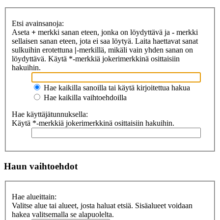
Etsi avainsanoja:
Aseta
+
merkki sanan eteen, jonka on löydyttävä ja
-
merkki
sellaisen sanan eteen, jota ei saa löytyä. Laita haettavat sanat
sulkuihin erotettuna
|
-merkillä, mikäli vain yhden sanan on
löydyttävä. Käytä *-merkkiä jokerimerkkinä osittaisiin
hakuihin.
Hae kaikilla sanoilla tai käytä kirjoitettua hakua
Hae kaikilla vaihtoehdoilla
Hae käyttäjätunnuksella:
Käytä *-merkkiä jokerimerkkinä osittaisiin hakuihin.
Haun vaihtoehdot
Hae alueittain:
Valitse alue tai alueet, josta haluat etsiä. Sisäalueet voidaan
hakea valitsemalla se alapuolelta.