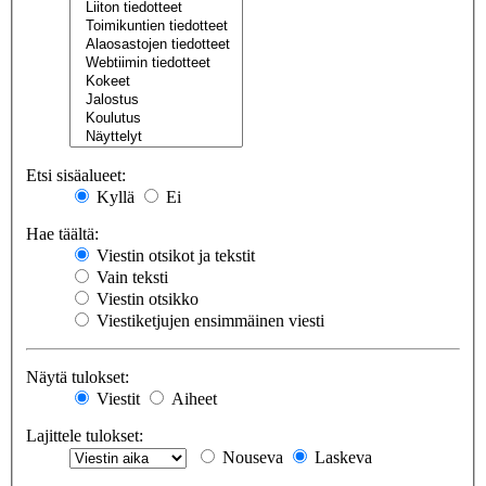
Etsi sisäalueet:
Kyllä
Ei
Hae täältä:
Viestin otsikot ja tekstit
Vain teksti
Viestin otsikko
Viestiketjujen ensimmäinen viesti
Näytä tulokset:
Viestit
Aiheet
Lajittele tulokset:
Nouseva
Laskeva