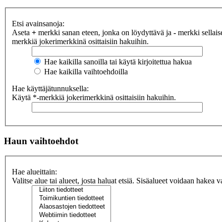
Etsi avainsanoja:
Aseta
+
merkki sanan eteen, jonka on löydyttävä ja
-
merkki sellaise
merkkiä jokerimerkkinä osittaisiin hakuihin.
Hae kaikilla sanoilla tai käytä kirjoitettua hakua
Hae kaikilla vaihtoehdoilla
Hae käyttäjätunnuksella:
Käytä *-merkkiä jokerimerkkinä osittaisiin hakuihin.
Haun vaihtoehdot
Hae alueittain:
Valitse alue tai alueet, josta haluat etsiä. Sisäalueet voidaan hakea v