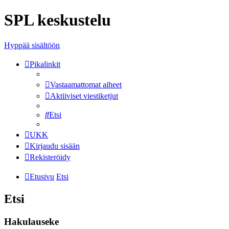
SPL keskustelu
Hyppää sisältöön
Pikalinkit
Vastaamattomat aiheet
Aktiiviset viestiketjut
Etsi
UKK
Kirjaudu sisään
Rekisteröidy
Etusivu
Etsi
Etsi
Hakulauseke