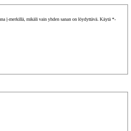
tuna
|
-merkillä, mikäli vain yhden sanan on löydyttävä. Käytä *-