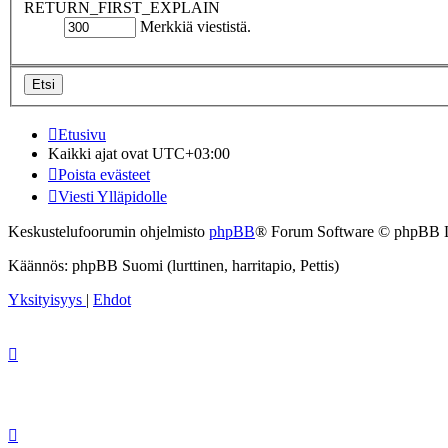
RETURN_FIRST_EXPLAIN
Merkkiä viestistä.
Etusivu
Kaikki ajat ovat
UTC+03:00
Poista evästeet
Viesti Ylläpidolle
Keskustelufoorumin ohjelmisto
phpBB
® Forum Software © phpBB 
Käännös: phpBB Suomi (lurttinen, harritapio, Pettis)
Yksityisyys
|
Ehdot