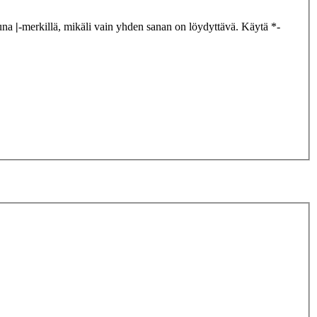
tuna
|
-merkillä, mikäli vain yhden sanan on löydyttävä. Käytä *-