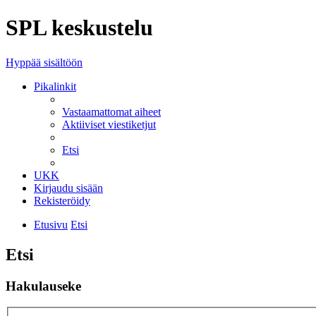
SPL keskustelu
Hyppää sisältöön
Pikalinkit
Vastaamattomat aiheet
Aktiiviset viestiketjut
Etsi
UKK
Kirjaudu sisään
Rekisteröidy
Etusivu
Etsi
Etsi
Hakulauseke