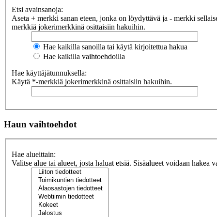
Etsi avainsanoja:
Aseta
+
merkki sanan eteen, jonka on löydyttävä ja
-
merkki sellaise
merkkiä jokerimerkkinä osittaisiin hakuihin.
Hae kaikilla sanoilla tai käytä kirjoitettua hakua
Hae kaikilla vaihtoehdoilla
Hae käyttäjätunnuksella:
Käytä *-merkkiä jokerimerkkinä osittaisiin hakuihin.
Haun vaihtoehdot
Hae alueittain:
Valitse alue tai alueet, josta haluat etsiä. Sisäalueet voidaan hakea v