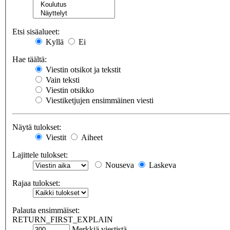
Etsi sisäalueet:
Kyllä
Ei
Hae täältä:
Viestin otsikot ja tekstit
Vain teksti
Viestin otsikko
Viestiketjujen ensimmäinen viesti
Näytä tulokset:
Viestit
Aiheet
Lajittele tulokset:
Nouseva
Laskeva
Rajaa tulokset:
Palauta ensimmäiset:
RETURN_FIRST_EXPLAIN
Merkkiä viestistä.