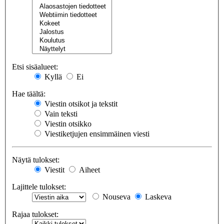
Etsi sisäalueet:
Kyllä
Ei
Hae täältä:
Viestin otsikot ja tekstit
Vain teksti
Viestin otsikko
Viestiketjujen ensimmäinen viesti
Näytä tulokset:
Viestit
Aiheet
Lajittele tulokset:
Nouseva
Laskeva
Rajaa tulokset: