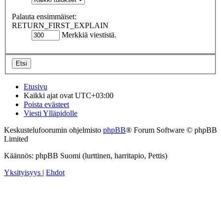
Palauta ensimmäiset:
RETURN_FIRST_EXPLAIN
Merkkiä viestistä.
Etusivu
Kaikki ajat ovat
UTC+03:00
Poista evästeet
Viesti Ylläpidolle
Keskustelufoorumin ohjelmisto
phpBB
® Forum Software © phpBB
Limited
Käännös: phpBB Suomi (lurttinen, harritapio, Pettis)
Yksityisyys
|
Ehdot