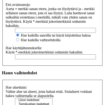
Etsi avainsanoja:
Aseta
+
merkki sanan eteen, jonka on löydyttävä ja
-
merkki
sellaisen sanan eteen, jota ei saa löytyä. Laita haettavat sanat
sulkuihin erotettuna
|
-merkillä, mikäli vain yhden sanan on
löydyttävä. Käytä *-merkkiä jokerimerkkinä osittaisiin
hakuihin.
Hae kaikilla sanoilla tai käytä kirjoitettua hakua
Hae kaikilla vaihtoehdoilla
Hae käyttäjätunnuksella:
Käytä *-merkkiä jokerimerkkinä osittaisiin hakuihin.
Haun vaihtoehdot
Hae alueittain:
Valitse alue tai alueet, josta haluat etsiä. Sisäalueet voidaan
hakea valitsemalla se alapuolelta.