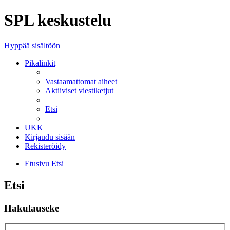
SPL keskustelu
Hyppää sisältöön
Pikalinkit
Vastaamattomat aiheet
Aktiiviset viestiketjut
Etsi
UKK
Kirjaudu sisään
Rekisteröidy
Etusivu
Etsi
Etsi
Hakulauseke