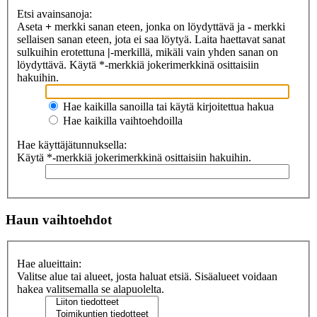
Etsi avainsanoja:
Aseta
+
merkki sanan eteen, jonka on löydyttävä ja
-
merkki
sellaisen sanan eteen, jota ei saa löytyä. Laita haettavat sanat
sulkuihin erotettuna
|
-merkillä, mikäli vain yhden sanan on
löydyttävä. Käytä *-merkkiä jokerimerkkinä osittaisiin
hakuihin.
Hae kaikilla sanoilla tai käytä kirjoitettua hakua
Hae kaikilla vaihtoehdoilla
Hae käyttäjätunnuksella:
Käytä *-merkkiä jokerimerkkinä osittaisiin hakuihin.
Haun vaihtoehdot
Hae alueittain:
Valitse alue tai alueet, josta haluat etsiä. Sisäalueet voidaan
hakea valitsemalla se alapuolelta.