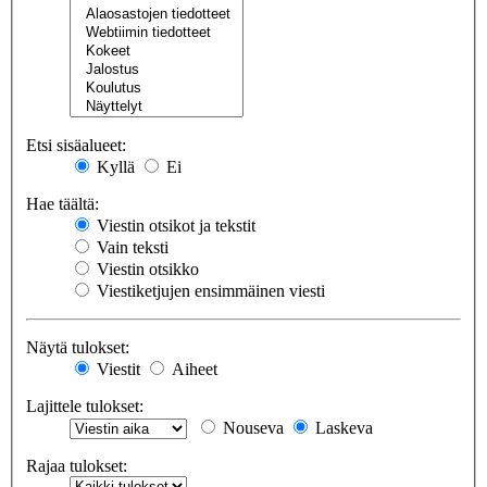
Etsi sisäalueet:
Kyllä
Ei
Hae täältä:
Viestin otsikot ja tekstit
Vain teksti
Viestin otsikko
Viestiketjujen ensimmäinen viesti
Näytä tulokset:
Viestit
Aiheet
Lajittele tulokset:
Nouseva
Laskeva
Rajaa tulokset: