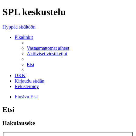
SPL keskustelu
Hyppää sisältöön
Pikalinkit
Vastaamattomat aiheet
Aktiiviset viestiketjut
Etsi
UKK
Kirjaudu sisään
Rekisteröidy
Etusivu
Etsi
Etsi
Hakulauseke