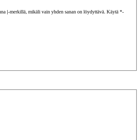
tuna
|
-merkillä, mikäli vain yhden sanan on löydyttävä. Käytä *-