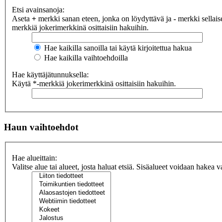
Etsi avainsanoja:
Aseta
+
merkki sanan eteen, jonka on löydyttävä ja
-
merkki sellaise
merkkiä jokerimerkkinä osittaisiin hakuihin.
Hae kaikilla sanoilla tai käytä kirjoitettua hakua
Hae kaikilla vaihtoehdoilla
Hae käyttäjätunnuksella:
Käytä *-merkkiä jokerimerkkinä osittaisiin hakuihin.
Haun vaihtoehdot
Hae alueittain:
Valitse alue tai alueet, josta haluat etsiä. Sisäalueet voidaan hakea v