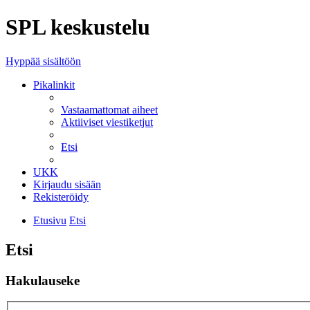
SPL keskustelu
Hyppää sisältöön
Pikalinkit
Vastaamattomat aiheet
Aktiiviset viestiketjut
Etsi
UKK
Kirjaudu sisään
Rekisteröidy
Etusivu
Etsi
Etsi
Hakulauseke