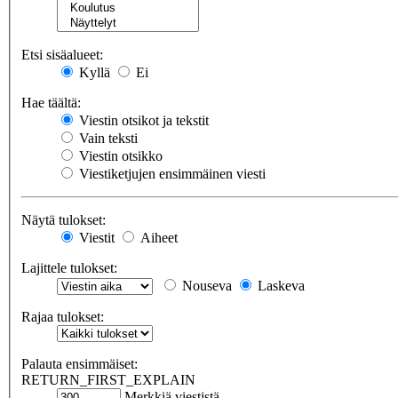
Etsi sisäalueet:
Kyllä
Ei
Hae täältä:
Viestin otsikot ja tekstit
Vain teksti
Viestin otsikko
Viestiketjujen ensimmäinen viesti
Näytä tulokset:
Viestit
Aiheet
Lajittele tulokset:
Nouseva
Laskeva
Rajaa tulokset:
Palauta ensimmäiset:
RETURN_FIRST_EXPLAIN
Merkkiä viestistä.