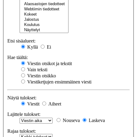
Etsi sisäalueet:
Kyllä
Ei
Hae täältä:
Viestin otsikot ja tekstit
Vain teksti
Viestin otsikko
Viestiketjujen ensimmäinen viesti
Näytä tulokset:
Viestit
Aiheet
Lajittele tulokset:
Nouseva
Laskeva
Rajaa tulokset: