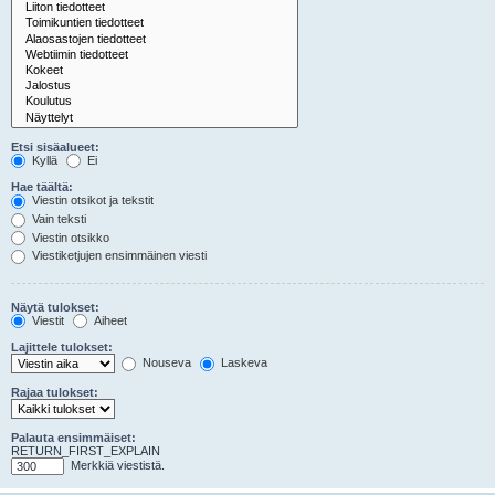
Etsi sisäalueet:
Kyllä
Ei
Hae täältä:
Viestin otsikot ja tekstit
Vain teksti
Viestin otsikko
Viestiketjujen ensimmäinen viesti
Näytä tulokset:
Viestit
Aiheet
Lajittele tulokset:
Nouseva
Laskeva
Rajaa tulokset:
Palauta ensimmäiset:
RETURN_FIRST_EXPLAIN
Merkkiä viestistä.