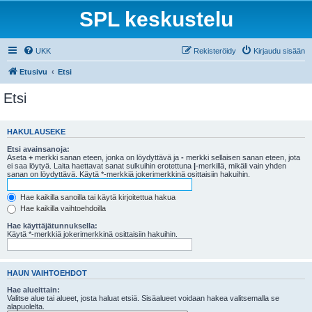
SPL keskustelu
UKK
Rekisteröidy
Kirjaudu sisään
Etusivu
Etsi
Etsi
HAKULAUSEKE
Etsi avainsanoja:
Aseta
+
merkki sanan eteen, jonka on löydyttävä ja
-
merkki sellaisen sanan eteen, jota
ei saa löytyä. Laita haettavat sanat sulkuihin erotettuna
|
-merkillä, mikäli vain yhden
sanan on löydyttävä. Käytä *-merkkiä jokerimerkkinä osittaisiin hakuihin.
Hae kaikilla sanoilla tai käytä kirjoitettua hakua
Hae kaikilla vaihtoehdoilla
Hae käyttäjätunnuksella:
Käytä *-merkkiä jokerimerkkinä osittaisiin hakuihin.
HAUN VAIHTOEHDOT
Hae alueittain:
Valitse alue tai alueet, josta haluat etsiä. Sisäalueet voidaan hakea valitsemalla se
alapuolelta.