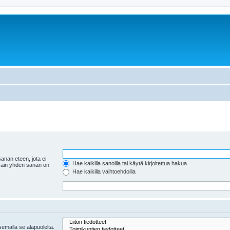
anan eteen, jota ei
Hae kaikilla sanoilla tai käytä kirjoitettua hakua
 vain yhden sanan on
Hae kaikilla vaihtoehdoilla
tsemalla se alapuolelta.