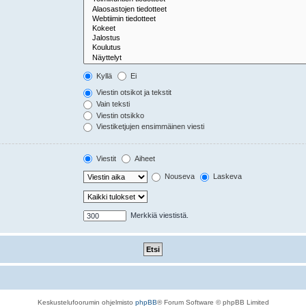
Kyllä
Ei
Viestin otsikot ja tekstit
Vain teksti
Viestin otsikko
Viestiketjujen ensimmäinen viesti
Viestit
Aiheet
Nouseva
Laskeva
Merkkiä viestistä.
Keskustelufoorumin ohjelmisto
phpBB
® Forum Software © phpBB Limited