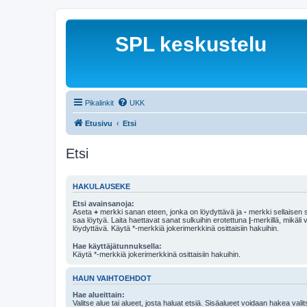
SPL keskustelu
Pikalinkit
UKK
Etusivu
Etsi
Etsi
HAKULAUSEKE
Etsi avainsanoja:
Aseta
+
merkki sanan eteen, jonka on löydyttävä ja
-
merkki sellaisen s
saa löytyä. Laita haettavat sanat sulkuihin erotettuna
|
-merkillä, mikäli
löydyttävä. Käytä *-merkkiä jokerimerkkinä osittaisiin hakuihin.
Hae käyttäjätunnuksella:
Käytä *-merkkiä jokerimerkkinä osittaisiin hakuihin.
HAUN VAIHTOEHDOT
Hae alueittain:
Valitse alue tai alueet, josta haluat etsiä. Sisäalueet voidaan hakea vali