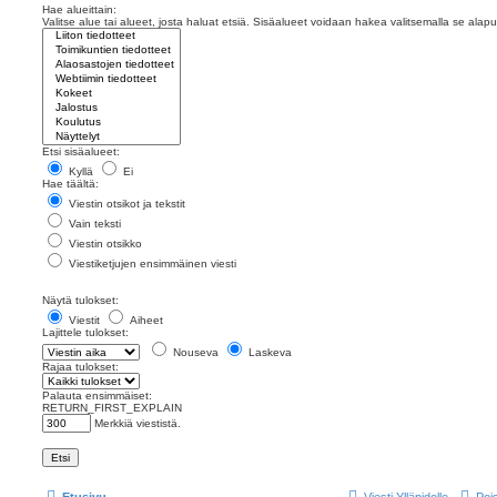
Hae alueittain:
Valitse alue tai alueet, josta haluat etsiä. Sisäalueet voidaan hakea valitsemalla se alapu
Etsi sisäalueet:
Kyllä
Ei
Hae täältä:
Viestin otsikot ja tekstit
Vain teksti
Viestin otsikko
Viestiketjujen ensimmäinen viesti
Näytä tulokset:
Viestit
Aiheet
Lajittele tulokset:
Nouseva
Laskeva
Rajaa tulokset:
Palauta ensimmäiset:
RETURN_FIRST_EXPLAIN
Merkkiä viestistä.