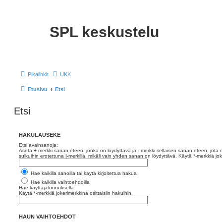
SPL keskustelu
Pikalinkit
UKK
Etusivu
Etsi
Etsi
HAKULAUSEKE
Etsi avainsanoja:
Aseta
+
merkki sanan eteen, jonka on löydyttävä ja
-
merkki sellaisen sanan eteen, jota e
sulkuihin erotettuna
|
-merkillä, mikäli vain yhden sanan on löydyttävä. Käytä *-merkkiä joke
Hae kaikilla sanoilla tai käytä kirjoitettua hakua
Hae kaikilla vaihtoehdoilla
Hae käyttäjätunnuksella:
Käytä *-merkkiä jokerimerkkinä osittaisiin hakuihin.
HAUN VAIHTOEHDOT