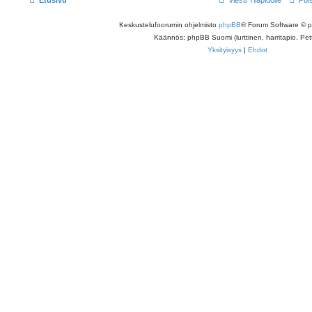
Etusivu
Viesti Ylläpidolle
Poi
Keskustelufoorumin ohjelmisto
phpBB
® Forum Software © 
Käännös: phpBB Suomi (lurttinen, harritapio, Pett
Yksityisyys
|
Ehdot