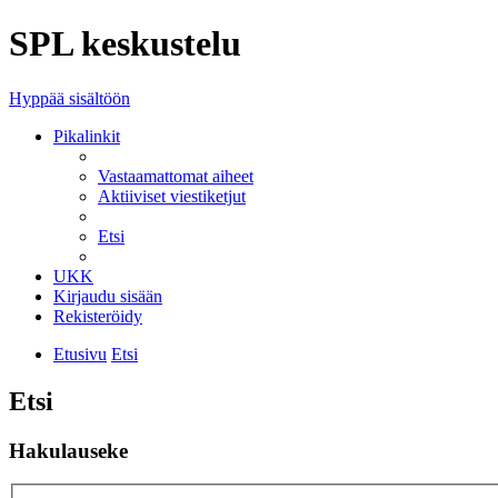
SPL keskustelu
Hyppää sisältöön
Pikalinkit
Vastaamattomat aiheet
Aktiiviset viestiketjut
Etsi
UKK
Kirjaudu sisään
Rekisteröidy
Etusivu
Etsi
Etsi
Hakulauseke