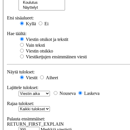
Etsi sisäalueet:
Kyllä
Ei
Hae täältä:
Viestin otsikot ja tekstit
Vain teksti
Viestin otsikko
Viestiketjujen ensimmäinen viesti
Näytä tulokset:
Viestit
Aiheet
Lajittele tulokset:
Nouseva
Laskeva
Rajaa tulokset:
Palauta ensimmäiset:
RETURN_FIRST_EXPLAIN
Merkkiä viestistä.