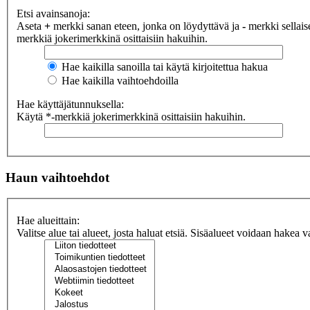
Etsi avainsanoja:
Aseta
+
merkki sanan eteen, jonka on löydyttävä ja
-
merkki sellaise
merkkiä jokerimerkkinä osittaisiin hakuihin.
Hae kaikilla sanoilla tai käytä kirjoitettua hakua
Hae kaikilla vaihtoehdoilla
Hae käyttäjätunnuksella:
Käytä *-merkkiä jokerimerkkinä osittaisiin hakuihin.
Haun vaihtoehdot
Hae alueittain:
Valitse alue tai alueet, josta haluat etsiä. Sisäalueet voidaan hakea v