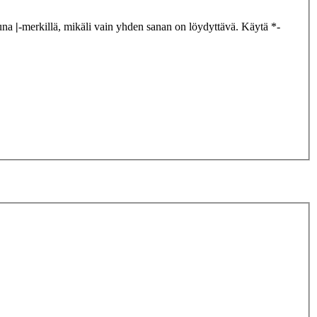
tuna
|
-merkillä, mikäli vain yhden sanan on löydyttävä. Käytä *-