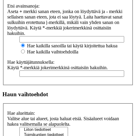
Etsi avainsanoja:
Aseta
+
merkki sanan eteen, jonka on löydyttävä ja
-
merkki
sellaisen sanan eteen, jota ei saa löytyä. Laita haettavat sanat
sulkuihin erotettuna
|
-merkillä, mikäli vain yhden sanan on
löydyttävä. Käytä *-merkkiä jokerimerkkinä osittaisiin
hakuihin.
Hae kaikilla sanoilla tai käytä kirjoitettua hakua
Hae kaikilla vaihtoehdoilla
Hae käyttäjätunnuksella:
Käytä *-merkkiä jokerimerkkinä osittaisiin hakuihin.
Haun vaihtoehdot
Hae alueittain:
Valitse alue tai alueet, josta haluat etsiä. Sisäalueet voidaan
hakea valitsemalla se alapuolelta.