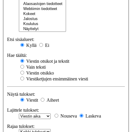
Etsi sisäalueet:
Kyllä
Ei
Hae täältä:
Viestin otsikot ja tekstit
Vain teksti
Viestin otsikko
Viestiketjujen ensimmäinen viesti
Näytä tulokset:
Viestit
Aiheet
Lajittele tulokset:
Nouseva
Laskeva
Rajaa tulokset: