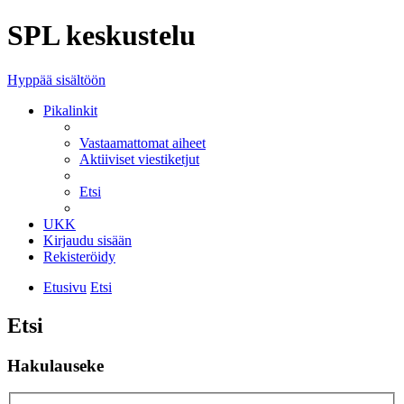
SPL keskustelu
Hyppää sisältöön
Pikalinkit
Vastaamattomat aiheet
Aktiiviset viestiketjut
Etsi
UKK
Kirjaudu sisään
Rekisteröidy
Etusivu
Etsi
Etsi
Hakulauseke