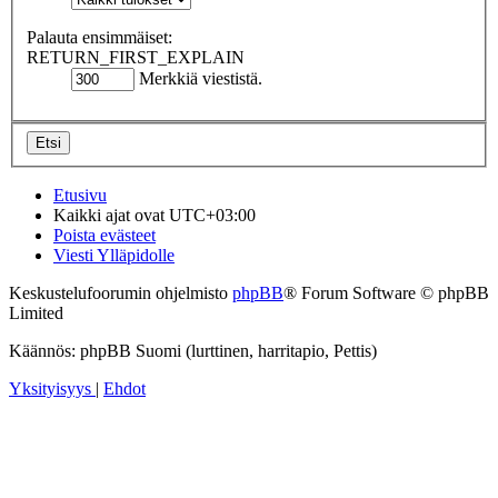
Palauta ensimmäiset:
RETURN_FIRST_EXPLAIN
Merkkiä viestistä.
Etusivu
Kaikki ajat ovat
UTC+03:00
Poista evästeet
Viesti Ylläpidolle
Keskustelufoorumin ohjelmisto
phpBB
® Forum Software © phpBB
Limited
Käännös: phpBB Suomi (lurttinen, harritapio, Pettis)
Yksityisyys
|
Ehdot