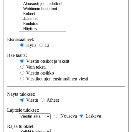
Etsi sisäalueet:
Kyllä
Ei
Hae täältä:
Viestin otsikot ja tekstit
Vain teksti
Viestin otsikko
Viestiketjujen ensimmäinen viesti
Näytä tulokset:
Viestit
Aiheet
Lajittele tulokset:
Nouseva
Laskeva
Rajaa tulokset: