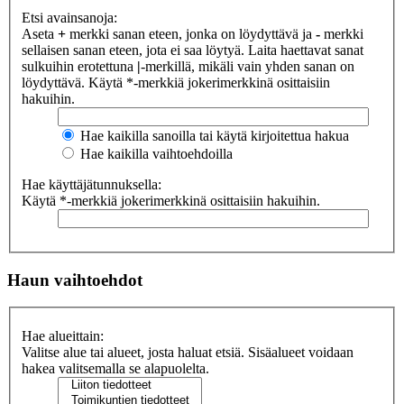
Etsi avainsanoja:
Aseta
+
merkki sanan eteen, jonka on löydyttävä ja
-
merkki
sellaisen sanan eteen, jota ei saa löytyä. Laita haettavat sanat
sulkuihin erotettuna
|
-merkillä, mikäli vain yhden sanan on
löydyttävä. Käytä *-merkkiä jokerimerkkinä osittaisiin
hakuihin.
Hae kaikilla sanoilla tai käytä kirjoitettua hakua
Hae kaikilla vaihtoehdoilla
Hae käyttäjätunnuksella:
Käytä *-merkkiä jokerimerkkinä osittaisiin hakuihin.
Haun vaihtoehdot
Hae alueittain:
Valitse alue tai alueet, josta haluat etsiä. Sisäalueet voidaan
hakea valitsemalla se alapuolelta.