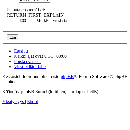
Palauta ensimmäiset:
RETURN_FIRST_EXPLAIN
Merkkiä viestistä.
Etusivu
Kaikki ajat ovat
UTC+03:00
Poista evästeet
Viesti Ylläpidolle
Keskustelufoorumin ohjelmisto
phpBB
® Forum Software © phpBB
Limited
Käännös: phpBB Suomi (lurttinen, harritapio, Pettis)
Yksityisyys
|
Ehdot