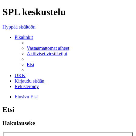
SPL keskustelu
Hyppää sisältöön
Pikalinkit
Vastaamattomat aiheet
Aktiiviset viestiketjut
Etsi
UKK
Kirjaudu sisään
Rekisteröidy
Etusivu
Etsi
Etsi
Hakulauseke