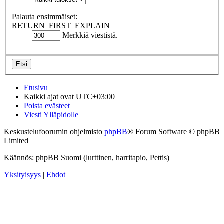
Palauta ensimmäiset:
RETURN_FIRST_EXPLAIN
Merkkiä viestistä.
Etusivu
Kaikki ajat ovat
UTC+03:00
Poista evästeet
Viesti Ylläpidolle
Keskustelufoorumin ohjelmisto
phpBB
® Forum Software © phpBB
Limited
Käännös: phpBB Suomi (lurttinen, harritapio, Pettis)
Yksityisyys
|
Ehdot