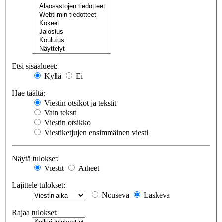
Etsi sisäalueet:
Kyllä
Ei
Hae täältä:
Viestin otsikot ja tekstit
Vain teksti
Viestin otsikko
Viestiketjujen ensimmäinen viesti
Näytä tulokset:
Viestit
Aiheet
Lajittele tulokset:
Nouseva
Laskeva
Rajaa tulokset: