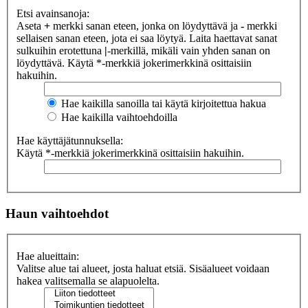
Etsi avainsanoja:
Aseta
+
merkki sanan eteen, jonka on löydyttävä ja
-
merkki
sellaisen sanan eteen, jota ei saa löytyä. Laita haettavat sanat
sulkuihin erotettuna
|
-merkillä, mikäli vain yhden sanan on
löydyttävä. Käytä *-merkkiä jokerimerkkinä osittaisiin
hakuihin.
Hae kaikilla sanoilla tai käytä kirjoitettua hakua
Hae kaikilla vaihtoehdoilla
Hae käyttäjätunnuksella:
Käytä *-merkkiä jokerimerkkinä osittaisiin hakuihin.
Haun vaihtoehdot
Hae alueittain:
Valitse alue tai alueet, josta haluat etsiä. Sisäalueet voidaan
hakea valitsemalla se alapuolelta.