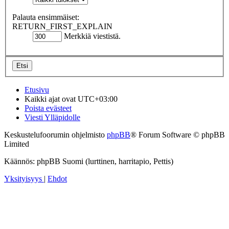
Palauta ensimmäiset:
RETURN_FIRST_EXPLAIN
Merkkiä viestistä.
Etusivu
Kaikki ajat ovat
UTC+03:00
Poista evästeet
Viesti Ylläpidolle
Keskustelufoorumin ohjelmisto
phpBB
® Forum Software © phpBB
Limited
Käännös: phpBB Suomi (lurttinen, harritapio, Pettis)
Yksityisyys
|
Ehdot