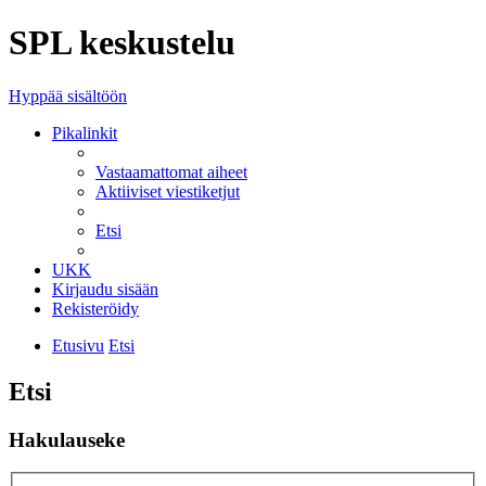
SPL keskustelu
Hyppää sisältöön
Pikalinkit
Vastaamattomat aiheet
Aktiiviset viestiketjut
Etsi
UKK
Kirjaudu sisään
Rekisteröidy
Etusivu
Etsi
Etsi
Hakulauseke