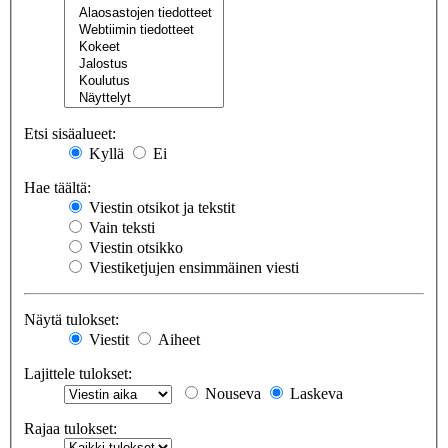
Etsi sisäalueet:
Kyllä
Ei
Hae täältä:
Viestin otsikot ja tekstit
Vain teksti
Viestin otsikko
Viestiketjujen ensimmäinen viesti
Näytä tulokset:
Viestit
Aiheet
Lajittele tulokset:
Nouseva
Laskeva
Rajaa tulokset: