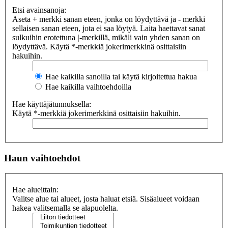
Etsi avainsanoja:
Aseta
+
merkki sanan eteen, jonka on löydyttävä ja
-
merkki
sellaisen sanan eteen, jota ei saa löytyä. Laita haettavat sanat
sulkuihin erotettuna
|
-merkillä, mikäli vain yhden sanan on
löydyttävä. Käytä *-merkkiä jokerimerkkinä osittaisiin
hakuihin.
Hae kaikilla sanoilla tai käytä kirjoitettua hakua
Hae kaikilla vaihtoehdoilla
Hae käyttäjätunnuksella:
Käytä *-merkkiä jokerimerkkinä osittaisiin hakuihin.
Haun vaihtoehdot
Hae alueittain:
Valitse alue tai alueet, josta haluat etsiä. Sisäalueet voidaan
hakea valitsemalla se alapuolelta.