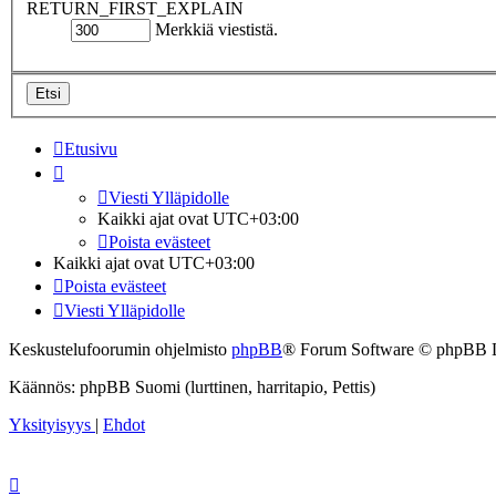
RETURN_FIRST_EXPLAIN
Merkkiä viestistä.
Etusivu
Viesti Ylläpidolle
Kaikki ajat ovat
UTC+03:00
Poista evästeet
Kaikki ajat ovat
UTC+03:00
Poista evästeet
Viesti Ylläpidolle
Keskustelufoorumin ohjelmisto
phpBB
® Forum Software © phpBB 
Käännös: phpBB Suomi (lurttinen, harritapio, Pettis)
Yksityisyys
|
Ehdot