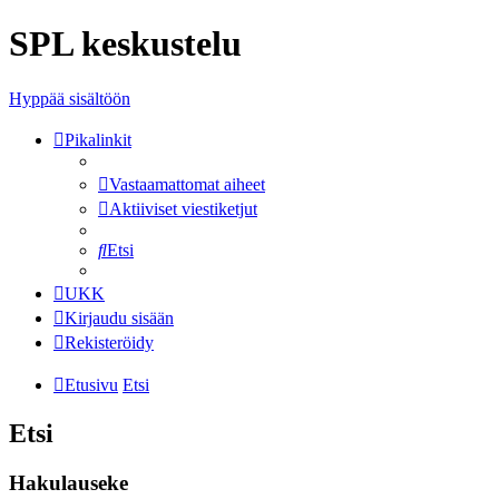
SPL keskustelu
Hyppää sisältöön
Pikalinkit
Vastaamattomat aiheet
Aktiiviset viestiketjut
Etsi
UKK
Kirjaudu sisään
Rekisteröidy
Etusivu
Etsi
Etsi
Hakulauseke