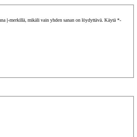
tuna
|
-merkillä, mikäli vain yhden sanan on löydyttävä. Käytä *-