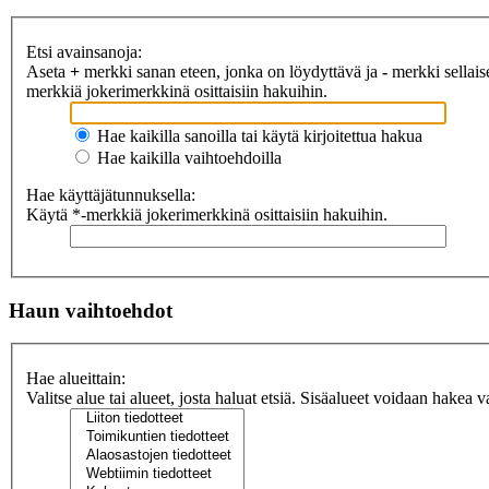
Etsi avainsanoja:
Aseta
+
merkki sanan eteen, jonka on löydyttävä ja
-
merkki sellaise
merkkiä jokerimerkkinä osittaisiin hakuihin.
Hae kaikilla sanoilla tai käytä kirjoitettua hakua
Hae kaikilla vaihtoehdoilla
Hae käyttäjätunnuksella:
Käytä *-merkkiä jokerimerkkinä osittaisiin hakuihin.
Haun vaihtoehdot
Hae alueittain:
Valitse alue tai alueet, josta haluat etsiä. Sisäalueet voidaan hakea v