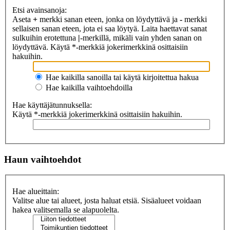
Etsi avainsanoja:
Aseta
+
merkki sanan eteen, jonka on löydyttävä ja
-
merkki
sellaisen sanan eteen, jota ei saa löytyä. Laita haettavat sanat
sulkuihin erotettuna
|
-merkillä, mikäli vain yhden sanan on
löydyttävä. Käytä *-merkkiä jokerimerkkinä osittaisiin
hakuihin.
Hae kaikilla sanoilla tai käytä kirjoitettua hakua
Hae kaikilla vaihtoehdoilla
Hae käyttäjätunnuksella:
Käytä *-merkkiä jokerimerkkinä osittaisiin hakuihin.
Haun vaihtoehdot
Hae alueittain:
Valitse alue tai alueet, josta haluat etsiä. Sisäalueet voidaan
hakea valitsemalla se alapuolelta.