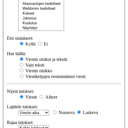
Etsi sisäalueet:
Kyllä
Ei
Hae täältä:
Viestin otsikot ja tekstit
Vain teksti
Viestin otsikko
Viestiketjujen ensimmäinen viesti
Näytä tulokset:
Viestit
Aiheet
Lajittele tulokset:
Nouseva
Laskeva
Rajaa tulokset: