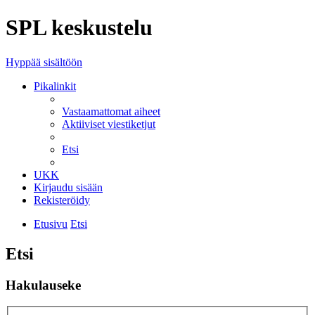
SPL keskustelu
Hyppää sisältöön
Pikalinkit
Vastaamattomat aiheet
Aktiiviset viestiketjut
Etsi
UKK
Kirjaudu sisään
Rekisteröidy
Etusivu
Etsi
Etsi
Hakulauseke