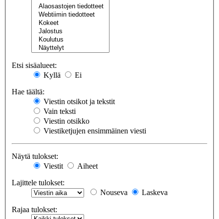
Etsi sisäalueet:
Kyllä
Ei
Hae täältä:
Viestin otsikot ja tekstit
Vain teksti
Viestin otsikko
Viestiketjujen ensimmäinen viesti
Näytä tulokset:
Viestit
Aiheet
Lajittele tulokset:
Nouseva
Laskeva
Rajaa tulokset: