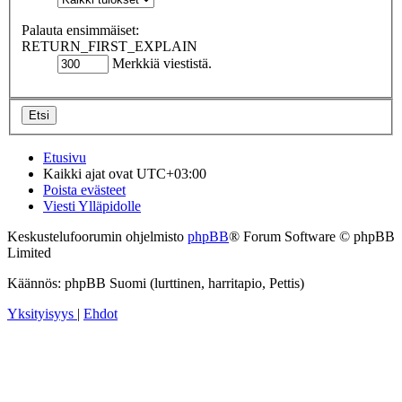
Palauta ensimmäiset:
RETURN_FIRST_EXPLAIN
Merkkiä viestistä.
Etusivu
Kaikki ajat ovat
UTC+03:00
Poista evästeet
Viesti Ylläpidolle
Keskustelufoorumin ohjelmisto
phpBB
® Forum Software © phpBB
Limited
Käännös: phpBB Suomi (lurttinen, harritapio, Pettis)
Yksityisyys
|
Ehdot