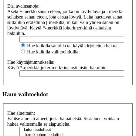
Etsi avainsanoja:
Aseta
+
merkki sanan eteen, jonka on löydyttävä ja
-
merkki
sellaisen sanan eteen, jota ei saa löytyä. Laita haettavat sanat
sulkuihin erotettuna
|
-merkillä, mikäli vain yhden sanan on
löydyttävä. Käytä *-merkkiä jokerimerkkinä osittaisiin
hakuihin.
Hae kaikilla sanoilla tai käytä kirjoitettua hakua
Hae kaikilla vaihtoehdoilla
Hae käyttäjätunnuksella:
Käytä *-merkkiä jokerimerkkinä osittaisiin hakuihin.
Haun vaihtoehdot
Hae alueittain:
Valitse alue tai alueet, josta haluat etsiä. Sisäalueet voidaan
hakea valitsemalla se alapuolelta.