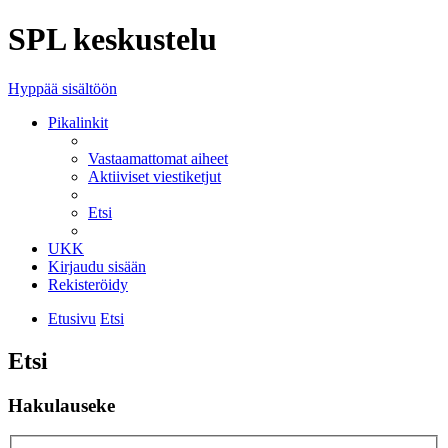
SPL keskustelu
Hyppää sisältöön
Pikalinkit
Vastaamattomat aiheet
Aktiiviset viestiketjut
Etsi
UKK
Kirjaudu sisään
Rekisteröidy
Etusivu
Etsi
Etsi
Hakulauseke