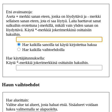
Etsi avainsanoja:
Aseta
+
merkki sanan eteen, jonka on löydyttävä ja
-
merkki
sellaisen sanan eteen, jota ei saa löytyä. Laita haettavat sanat
sulkuihin erotettuna
|
-merkillä, mikäli vain yhden sanan on
löydyttävä. Käytä *-merkkiä jokerimerkkinä osittaisiin
hakuihin.
Hae kaikilla sanoilla tai käytä kirjoitettua hakua
Hae kaikilla vaihtoehdoilla
Hae käyttäjätunnuksella:
Käytä *-merkkiä jokerimerkkinä osittaisiin hakuihin.
Haun vaihtoehdot
Hae alueittain:
Valitse alue tai alueet, josta haluat etsiä. Sisäalueet voidaan
hakea valitsemalla se alapuolelta.