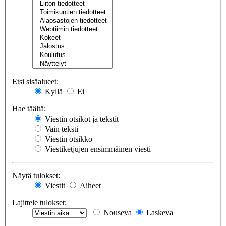
Etsi sisäalueet:
Kyllä
Ei
Hae täältä:
Viestin otsikot ja tekstit
Vain teksti
Viestin otsikko
Viestiketjujen ensimmäinen viesti
Näytä tulokset:
Viestit
Aiheet
Lajittele tulokset:
Nouseva
Laskeva