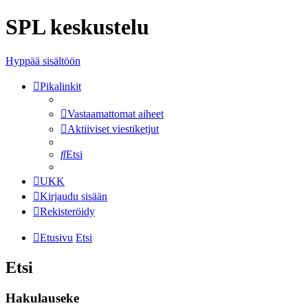
SPL keskustelu
Hyppää sisältöön
Pikalinkit
Vastaamattomat aiheet
Aktiiviset viestiketjut
Etsi
UKK
Kirjaudu sisään
Rekisteröidy
Etusivu
Etsi
Etsi
Hakulauseke