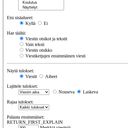
Etsi sisäalueet:
Kyllä
Ei
Hae täältä:
Viestin otsikot ja tekstit
Vain teksti
Viestin otsikko
Viestiketjujen ensimmäinen viesti
Näytä tulokset:
Viestit
Aiheet
Lajittele tulokset:
Nouseva
Laskeva
Rajaa tulokset:
Palauta ensimmäiset:
RETURN_FIRST_EXPLAIN
Merkkiä viestistä.