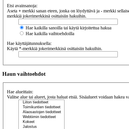
Etsi avainsanoja:
Aseta
+
merkki sanan eteen, jonka on löydyttävä ja
-
merkki sellaise
merkkiä jokerimerkkinä osittaisiin hakuihin.
Hae kaikilla sanoilla tai käytä kirjoitettua hakua
Hae kaikilla vaihtoehdoilla
Hae käyttäjätunnuksella:
Käytä *-merkkiä jokerimerkkinä osittaisiin hakuihin.
Haun vaihtoehdot
Hae alueittain:
Valitse alue tai alueet, josta haluat etsiä. Sisäalueet voidaan hakea v