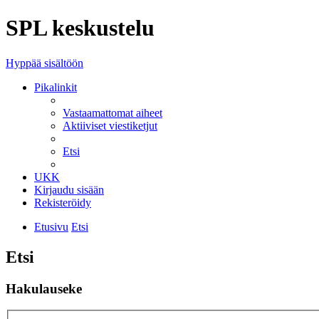
SPL keskustelu
Hyppää sisältöön
Pikalinkit
Vastaamattomat aiheet
Aktiiviset viestiketjut
Etsi
UKK
Kirjaudu sisään
Rekisteröidy
Etusivu
Etsi
Etsi
Hakulauseke