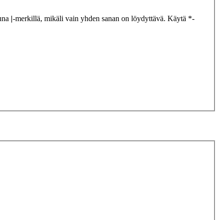
tuna
|
-merkillä, mikäli vain yhden sanan on löydyttävä. Käytä *-