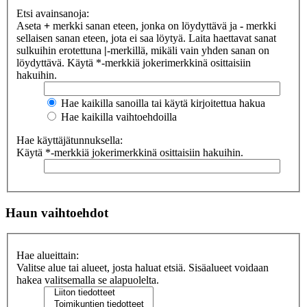
Etsi avainsanoja:
Aseta
+
merkki sanan eteen, jonka on löydyttävä ja
-
merkki
sellaisen sanan eteen, jota ei saa löytyä. Laita haettavat sanat
sulkuihin erotettuna
|
-merkillä, mikäli vain yhden sanan on
löydyttävä. Käytä *-merkkiä jokerimerkkinä osittaisiin
hakuihin.
Hae kaikilla sanoilla tai käytä kirjoitettua hakua
Hae kaikilla vaihtoehdoilla
Hae käyttäjätunnuksella:
Käytä *-merkkiä jokerimerkkinä osittaisiin hakuihin.
Haun vaihtoehdot
Hae alueittain:
Valitse alue tai alueet, josta haluat etsiä. Sisäalueet voidaan
hakea valitsemalla se alapuolelta.