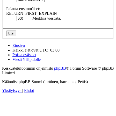
Palauta ensimmäiset:
RETURN_FIRST_EXPLAIN
Merkkiä viestistä.
Etusivu
Kaikki ajat ovat
UTC+03:00
Poista evästeet
Viesti Ylläpidolle
Keskustelufoorumin ohjelmisto
phpBB
® Forum Software © phpBB
Limited
Käännös: phpBB Suomi (lurttinen, harritapio, Pettis)
Yksityisyys
|
Ehdot