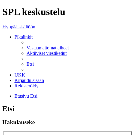
SPL keskustelu
Hyppää sisältöön
Pikalinkit
Vastaamattomat aiheet
Aktiiviset viestiketjut
Etsi
UKK
Kirjaudu sisään
Rekisteröidy
Etusivu
Etsi
Etsi
Hakulauseke