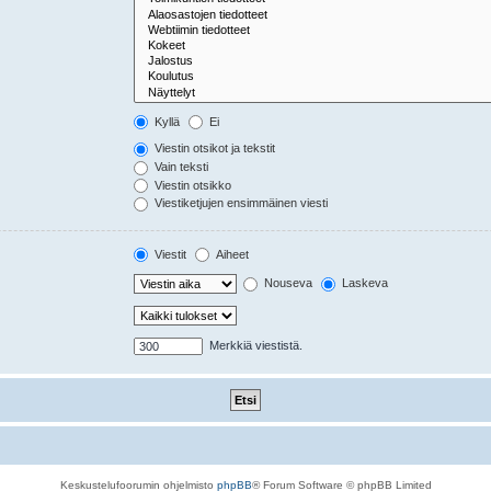
Kyllä
Ei
Viestin otsikot ja tekstit
Vain teksti
Viestin otsikko
Viestiketjujen ensimmäinen viesti
Viestit
Aiheet
Nouseva
Laskeva
Merkkiä viestistä.
Keskustelufoorumin ohjelmisto
phpBB
® Forum Software © phpBB Limited