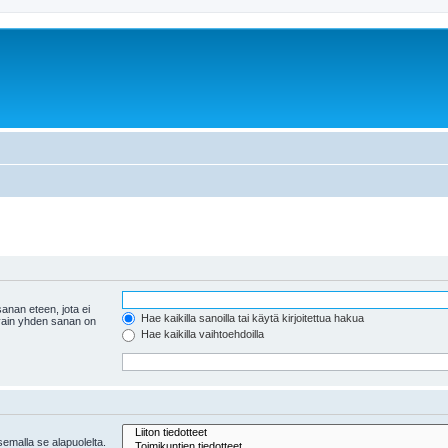
anan eteen, jota ei
Hae kaikilla sanoilla tai käytä kirjoitettua hakua
 vain yhden sanan on
Hae kaikilla vaihtoehdoilla
tsemalla se alapuolelta.