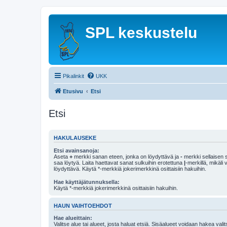
SPL keskustelu
Pikalinkit
UKK
Etusivu
Etsi
Etsi
HAKULAUSEKE
Etsi avainsanoja:
Aseta
+
merkki sanan eteen, jonka on löydyttävä ja
-
merkki sellaisen s
saa löytyä. Laita haettavat sanat sulkuihin erotettuna
|
-merkillä, mikäli
löydyttävä. Käytä *-merkkiä jokerimerkkinä osittaisiin hakuihin.
Hae käyttäjätunnuksella:
Käytä *-merkkiä jokerimerkkinä osittaisiin hakuihin.
HAUN VAIHTOEHDOT
Hae alueittain:
Valitse alue tai alueet, josta haluat etsiä. Sisäalueet voidaan hakea vali