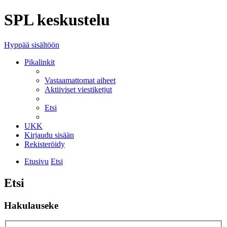
SPL keskustelu
Hyppää sisältöön
Pikalinkit
Vastaamattomat aiheet
Aktiiviset viestiketjut
Etsi
UKK
Kirjaudu sisään
Rekisteröidy
Etusivu
Etsi
Etsi
Hakulauseke