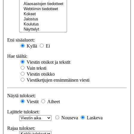
Etsi sisäalueet:
Kyllä
Ei
Hae täältä:
Viestin otsikot ja tekstit
Vain teksti
Viestin otsikko
Viestiketjujen ensimmäinen viesti
Näytä tulokset:
Viestit
Aiheet
Lajittele tulokset:
Nouseva
Laskeva
Rajaa tulokset: