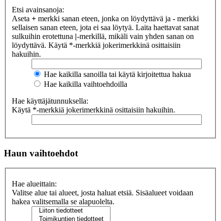
Etsi avainsanoja:
Aseta
+
merkki sanan eteen, jonka on löydyttävä ja
-
merkki
sellaisen sanan eteen, jota ei saa löytyä. Laita haettavat sanat
sulkuihin erotettuna
|
-merkillä, mikäli vain yhden sanan on
löydyttävä. Käytä *-merkkiä jokerimerkkinä osittaisiin
hakuihin.
Hae kaikilla sanoilla tai käytä kirjoitettua hakua
Hae kaikilla vaihtoehdoilla
Hae käyttäjätunnuksella:
Käytä *-merkkiä jokerimerkkinä osittaisiin hakuihin.
Haun vaihtoehdot
Hae alueittain:
Valitse alue tai alueet, josta haluat etsiä. Sisäalueet voidaan
hakea valitsemalla se alapuolelta.