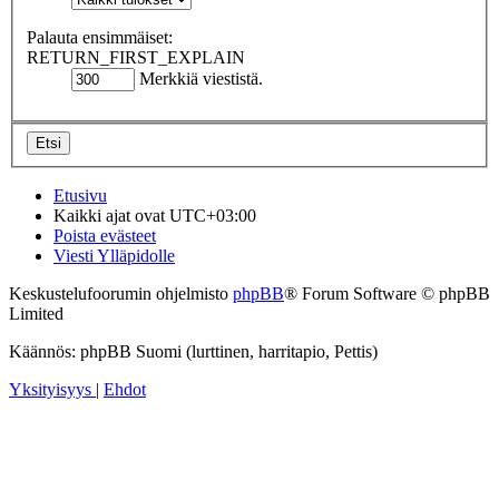
Palauta ensimmäiset:
RETURN_FIRST_EXPLAIN
Merkkiä viestistä.
Etusivu
Kaikki ajat ovat
UTC+03:00
Poista evästeet
Viesti Ylläpidolle
Keskustelufoorumin ohjelmisto
phpBB
® Forum Software © phpBB
Limited
Käännös: phpBB Suomi (lurttinen, harritapio, Pettis)
Yksityisyys
|
Ehdot