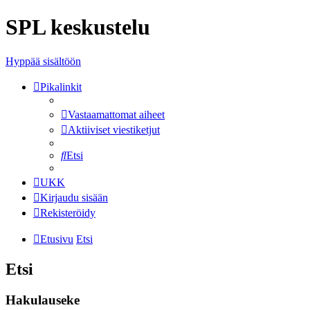
SPL keskustelu
Hyppää sisältöön
Pikalinkit
Vastaamattomat aiheet
Aktiiviset viestiketjut
Etsi
UKK
Kirjaudu sisään
Rekisteröidy
Etusivu
Etsi
Etsi
Hakulauseke