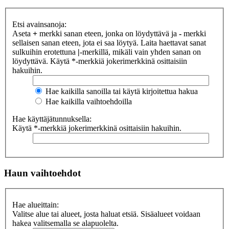
Etsi avainsanoja:
Aseta
+
merkki sanan eteen, jonka on löydyttävä ja
-
merkki
sellaisen sanan eteen, jota ei saa löytyä. Laita haettavat sanat
sulkuihin erotettuna
|
-merkillä, mikäli vain yhden sanan on
löydyttävä. Käytä *-merkkiä jokerimerkkinä osittaisiin
hakuihin.
Hae kaikilla sanoilla tai käytä kirjoitettua hakua
Hae kaikilla vaihtoehdoilla
Hae käyttäjätunnuksella:
Käytä *-merkkiä jokerimerkkinä osittaisiin hakuihin.
Haun vaihtoehdot
Hae alueittain:
Valitse alue tai alueet, josta haluat etsiä. Sisäalueet voidaan
hakea valitsemalla se alapuolelta.