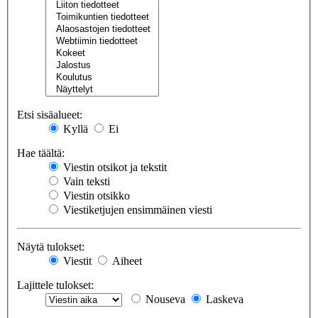
Etsi sisäalueet:
Kyllä
Ei
Hae täältä:
Viestin otsikot ja tekstit
Vain teksti
Viestin otsikko
Viestiketjujen ensimmäinen viesti
Näytä tulokset:
Viestit
Aiheet
Lajittele tulokset:
Nouseva
Laskeva