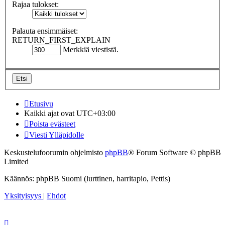
Rajaa tulokset:
Palauta ensimmäiset:
RETURN_FIRST_EXPLAIN
Merkkiä viestistä.
Etusivu
Kaikki ajat ovat
UTC+03:00
Poista evästeet
Viesti Ylläpidolle
Keskustelufoorumin ohjelmisto
phpBB
® Forum Software © phpBB
Limited
Käännös: phpBB Suomi (lurttinen, harritapio, Pettis)
Yksityisyys
|
Ehdot