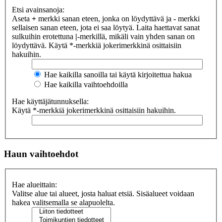
Etsi avainsanoja:
Aseta
+
merkki sanan eteen, jonka on löydyttävä ja
-
merkki
sellaisen sanan eteen, jota ei saa löytyä. Laita haettavat sanat
sulkuihin erotettuna
|
-merkillä, mikäli vain yhden sanan on
löydyttävä. Käytä *-merkkiä jokerimerkkinä osittaisiin
hakuihin.
Hae kaikilla sanoilla tai käytä kirjoitettua hakua
Hae kaikilla vaihtoehdoilla
Hae käyttäjätunnuksella:
Käytä *-merkkiä jokerimerkkinä osittaisiin hakuihin.
Haun vaihtoehdot
Hae alueittain:
Valitse alue tai alueet, josta haluat etsiä. Sisäalueet voidaan
hakea valitsemalla se alapuolelta.