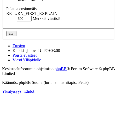
Palauta ensimmäiset:
RETURN_FIRST_EXPLAIN
Merkkiä viestistä.
Etusivu
Kaikki ajat ovat
UTC+03:00
Poista evästeet
Viesti Ylläpidolle
Keskustelufoorumin ohjelmisto
phpBB
® Forum Software © phpBB
Limited
Käännös: phpBB Suomi (lurttinen, harritapio, Pettis)
Yksityisyys
|
Ehdot