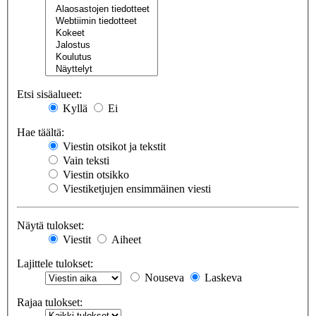
Etsi sisäalueet:
Kyllä
Ei
Hae täältä:
Viestin otsikot ja tekstit
Vain teksti
Viestin otsikko
Viestiketjujen ensimmäinen viesti
Näytä tulokset:
Viestit
Aiheet
Lajittele tulokset:
Nouseva
Laskeva
Rajaa tulokset: