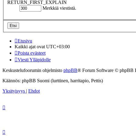
RETURN_FIRST_EXPLAIN
Merkkiä viestistä.
Etusivu
Kaikki ajat ovat
UTC+03:00
Poista evästeet
Viesti Ylläpidolle
Keskustelufoorumin ohjelmisto
phpBB
® Forum Software © phpBB 
Käännös: phpBB Suomi (lurttinen, harritapio, Pettis)
Yksityisyys
|
Ehdot