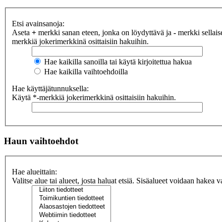
Etsi avainsanoja:
Aseta
+
merkki sanan eteen, jonka on löydyttävä ja
-
merkki sellaise
merkkiä jokerimerkkinä osittaisiin hakuihin.
Hae kaikilla sanoilla tai käytä kirjoitettua hakua
Hae kaikilla vaihtoehdoilla
Hae käyttäjätunnuksella:
Käytä *-merkkiä jokerimerkkinä osittaisiin hakuihin.
Haun vaihtoehdot
Hae alueittain:
Valitse alue tai alueet, josta haluat etsiä. Sisäalueet voidaan hakea v