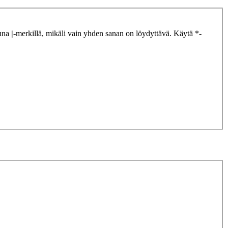
tuna
|
-merkillä, mikäli vain yhden sanan on löydyttävä. Käytä *-