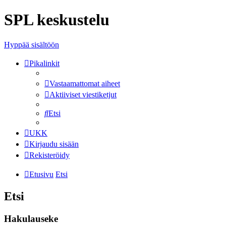
SPL keskustelu
Hyppää sisältöön
Pikalinkit
Vastaamattomat aiheet
Aktiiviset viestiketjut
Etsi
UKK
Kirjaudu sisään
Rekisteröidy
Etusivu
Etsi
Etsi
Hakulauseke