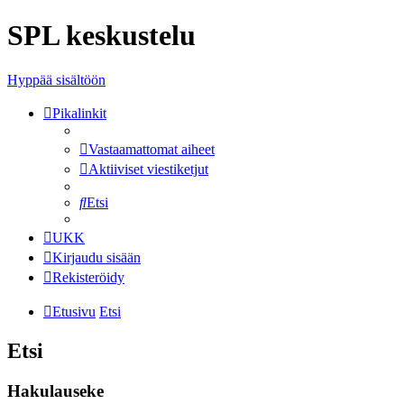
SPL keskustelu
Hyppää sisältöön
Pikalinkit
Vastaamattomat aiheet
Aktiiviset viestiketjut
Etsi
UKK
Kirjaudu sisään
Rekisteröidy
Etusivu
Etsi
Etsi
Hakulauseke