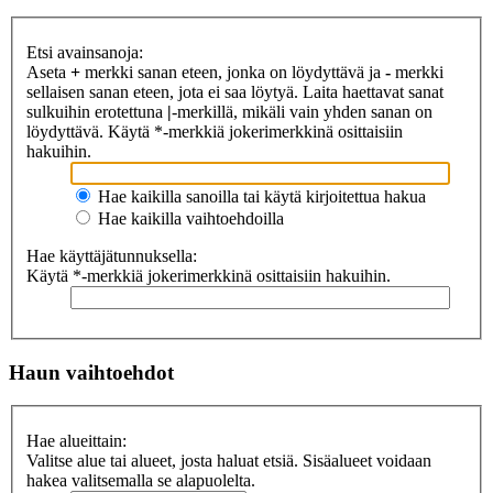
Etsi avainsanoja:
Aseta
+
merkki sanan eteen, jonka on löydyttävä ja
-
merkki
sellaisen sanan eteen, jota ei saa löytyä. Laita haettavat sanat
sulkuihin erotettuna
|
-merkillä, mikäli vain yhden sanan on
löydyttävä. Käytä *-merkkiä jokerimerkkinä osittaisiin
hakuihin.
Hae kaikilla sanoilla tai käytä kirjoitettua hakua
Hae kaikilla vaihtoehdoilla
Hae käyttäjätunnuksella:
Käytä *-merkkiä jokerimerkkinä osittaisiin hakuihin.
Haun vaihtoehdot
Hae alueittain:
Valitse alue tai alueet, josta haluat etsiä. Sisäalueet voidaan
hakea valitsemalla se alapuolelta.