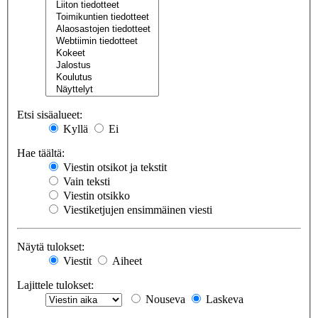
Etsi sisäalueet:
Kyllä
Ei
Hae täältä:
Viestin otsikot ja tekstit
Vain teksti
Viestin otsikko
Viestiketjujen ensimmäinen viesti
Näytä tulokset:
Viestit
Aiheet
Lajittele tulokset:
Nouseva
Laskeva