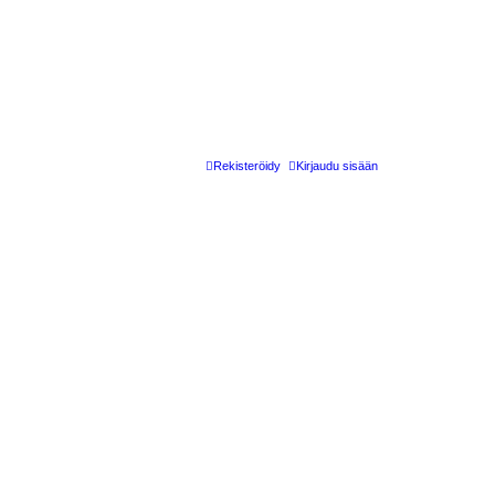
Rekisteröidy
Kirjaudu sisään