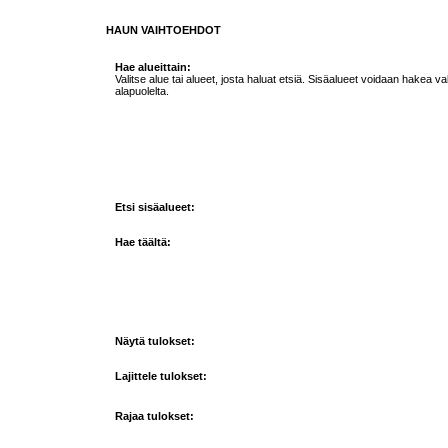
HAUN VAIHTOEHDOT
Hae alueittain:
Valitse alue tai alueet, josta haluat etsiä. Sisäalueet voidaan hakea va
alapuolelta.
Etsi sisäalueet:
Hae täältä:
Näytä tulokset:
Lajittele tulokset:
Rajaa tulokset: