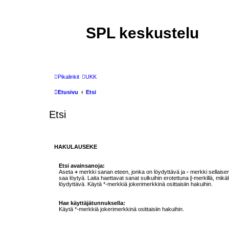
SPL keskustelu
Pikalinkit
UKK
Etusivu
Etsi
Etsi
HAKULAUSEKE
Etsi avainsanoja:
Aseta
+
merkki sanan eteen, jonka on löydyttävä ja
-
merkki sellaisen
saa löytyä. Laita haettavat sanat sulkuihin erotettuna
|
-merkillä, mikä
löydyttävä. Käytä *-merkkiä jokerimerkkinä osittaisiin hakuihin.
Hae käyttäjätunnuksella:
Käytä *-merkkiä jokerimerkkinä osittaisiin hakuihin.