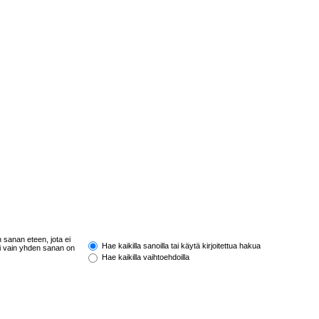
 sanan eteen, jota ei
Hae kaikilla sanoilla tai käytä kirjoitettua hakua
li vain yhden sanan on
Hae kaikilla vaihtoehdoilla