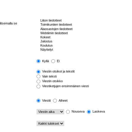
litsemalla se
Kyllä
Ei
Viestin otsikot ja tekstit
Vain teksti
Viestin otsikko
Viestiketjujen ensimmäinen viesti
Viestit
Aiheet
Nouseva
Laskeva