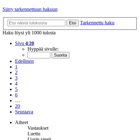
Siirry tarkennettuun hakuun
Tarkennettu haku
Etsi
Haku löysi yli 1000 tulosta
Sivu
4
/
20
Hyppää sivulle:
Edellinen
1
2
3
4
5
6
…
20
Seuraava
Aiheet
Vastaukset
Luettu
Uusin viesti