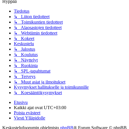
Hyppää
Tiedotus
↳ Liiton tiedotteet
↳ Toimikuntien tiedotteet
↳ Alaosastojen tiedotteet
↳ Webtiimin tiedotteet
↳ Kokeet
Keskustelu
↳ Jalostus
↳ Koulutus
↳ Näyttelyt
↳ Ruokinta
↳ SPL-tapahtumat
↳ Terveys
↳ Muut asiat ja ilmoitukset
Kysymykset hallitukselle ja toimikunnille
↳ Koesääntökysymykset
Etusivu
Kaikki ajat ovat
UTC+03:00
Poista evästeet
Viesti Ylläpidolle
Keskustelufoorumin ohjelmisto
phpBB
® Forum Software © phpBB