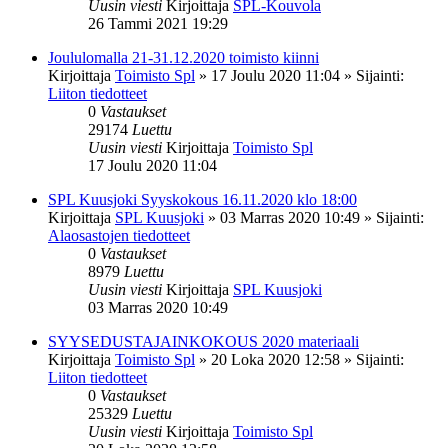
Uusin viesti
Kirjoittaja
SPL-Kouvola
26 Tammi 2021 19:29
Joululomalla 21-31.12.2020 toimisto kiinni
Kirjoittaja
Toimisto Spl
»
17 Joulu 2020 11:04
» Sijainti:
Liiton tiedotteet
0
Vastaukset
29174
Luettu
Uusin viesti
Kirjoittaja
Toimisto Spl
17 Joulu 2020 11:04
SPL Kuusjoki Syyskokous 16.11.2020 klo 18:00
Kirjoittaja
SPL Kuusjoki
»
03 Marras 2020 10:49
» Sijainti:
Alaosastojen tiedotteet
0
Vastaukset
8979
Luettu
Uusin viesti
Kirjoittaja
SPL Kuusjoki
03 Marras 2020 10:49
SYYSEDUSTAJAINKOKOUS 2020 materiaali
Kirjoittaja
Toimisto Spl
»
20 Loka 2020 12:58
» Sijainti:
Liiton tiedotteet
0
Vastaukset
25329
Luettu
Uusin viesti
Kirjoittaja
Toimisto Spl