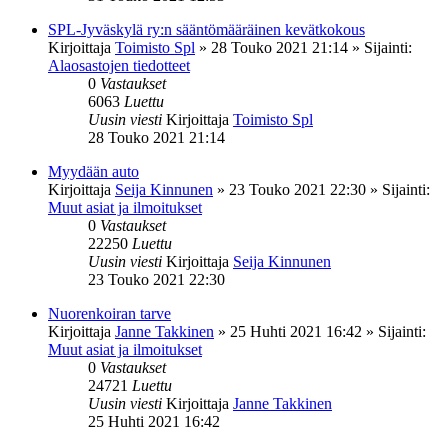
SPL-Jyväskylä ry:n sääntömääräinen kevätkokous
Kirjoittaja
Toimisto Spl
»
28 Touko 2021 21:14
» Sijainti:
Alaosastojen tiedotteet
0
Vastaukset
6063
Luettu
Uusin viesti
Kirjoittaja
Toimisto Spl
28 Touko 2021 21:14
Myydään auto
Kirjoittaja
Seija Kinnunen
»
23 Touko 2021 22:30
» Sijainti:
Muut asiat ja ilmoitukset
0
Vastaukset
22250
Luettu
Uusin viesti
Kirjoittaja
Seija Kinnunen
23 Touko 2021 22:30
Nuorenkoiran tarve
Kirjoittaja
Janne Takkinen
»
25 Huhti 2021 16:42
» Sijainti:
Muut asiat ja ilmoitukset
0
Vastaukset
24721
Luettu
Uusin viesti
Kirjoittaja
Janne Takkinen
25 Huhti 2021 16:42