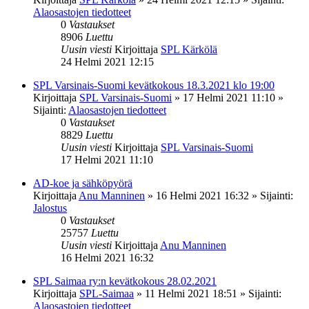
Alaosastojen tiedotteet
0
Vastaukset
8906
Luettu
Uusin viesti
Kirjoittaja
SPL Kärkölä
24 Helmi 2021 12:15
SPL Varsinais-Suomi kevätkokous 18.3.2021 klo 19:00
Kirjoittaja
SPL Varsinais-Suomi
»
17 Helmi 2021 11:10
»
Sijainti:
Alaosastojen tiedotteet
0
Vastaukset
8829
Luettu
Uusin viesti
Kirjoittaja
SPL Varsinais-Suomi
17 Helmi 2021 11:10
AD-koe ja sähköpyörä
Kirjoittaja
Anu Manninen
»
16 Helmi 2021 16:32
» Sijainti:
Jalostus
0
Vastaukset
25757
Luettu
Uusin viesti
Kirjoittaja
Anu Manninen
16 Helmi 2021 16:32
SPL Saimaa ry:n kevätkokous 28.02.2021
Kirjoittaja
SPL-Saimaa
»
11 Helmi 2021 18:51
» Sijainti:
Alaosastojen tiedotteet