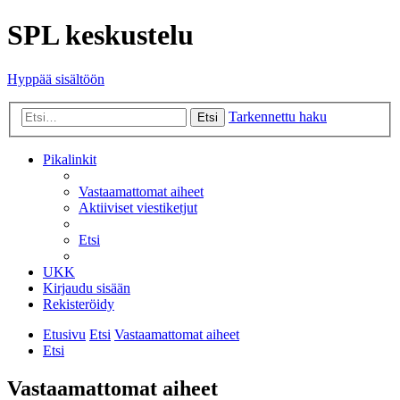
SPL keskustelu
Hyppää sisältöön
Tarkennettu haku
Etsi
Pikalinkit
Vastaamattomat aiheet
Aktiiviset viestiketjut
Etsi
UKK
Kirjaudu sisään
Rekisteröidy
Etusivu
Etsi
Vastaamattomat aiheet
Etsi
Vastaamattomat aiheet