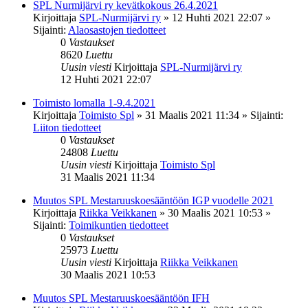
SPL Nurmijärvi ry kevätkokous 26.4.2021
Kirjoittaja
SPL-Nurmijärvi ry
»
12 Huhti 2021 22:07
»
Sijainti:
Alaosastojen tiedotteet
0
Vastaukset
8620
Luettu
Uusin viesti
Kirjoittaja
SPL-Nurmijärvi ry
12 Huhti 2021 22:07
Toimisto lomalla 1-9.4.2021
Kirjoittaja
Toimisto Spl
»
31 Maalis 2021 11:34
» Sijainti:
Liiton tiedotteet
0
Vastaukset
24808
Luettu
Uusin viesti
Kirjoittaja
Toimisto Spl
31 Maalis 2021 11:34
Muutos SPL Mestaruuskoesääntöön IGP vuodelle 2021
Kirjoittaja
Riikka Veikkanen
»
30 Maalis 2021 10:53
»
Sijainti:
Toimikuntien tiedotteet
0
Vastaukset
25973
Luettu
Uusin viesti
Kirjoittaja
Riikka Veikkanen
30 Maalis 2021 10:53
Muutos SPL Mestaruuskoesääntöön IFH