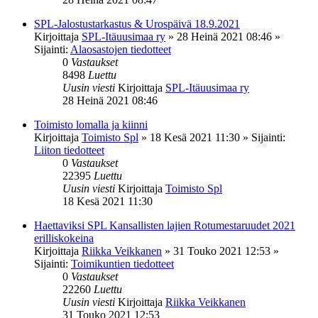
SPL-Jalostustarkastus & Urospäivä 18.9.2021
Kirjoittaja
SPL-Itäuusimaa ry
»
28 Heinä 2021 08:46
»
Sijainti:
Alaosastojen tiedotteet
0
Vastaukset
8498
Luettu
Uusin viesti
Kirjoittaja
SPL-Itäuusimaa ry
28 Heinä 2021 08:46
Toimisto lomalla ja kiinni
Kirjoittaja
Toimisto Spl
»
18 Kesä 2021 11:30
» Sijainti:
Liiton tiedotteet
0
Vastaukset
22395
Luettu
Uusin viesti
Kirjoittaja
Toimisto Spl
18 Kesä 2021 11:30
Haettaviksi SPL Kansallisten lajien Rotumestaruudet 2021
erilliskokeina
Kirjoittaja
Riikka Veikkanen
»
31 Touko 2021 12:53
»
Sijainti:
Toimikuntien tiedotteet
0
Vastaukset
22260
Luettu
Uusin viesti
Kirjoittaja
Riikka Veikkanen
31 Touko 2021 12:53