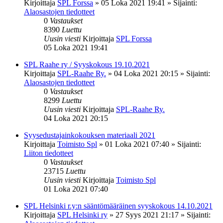
Kirjoittaja
SPL Forssa
»
05 Loka 2021 19:41
» Sijainti:
Alaosastojen tiedotteet
0
Vastaukset
8390
Luettu
Uusin viesti
Kirjoittaja
SPL Forssa
05 Loka 2021 19:41
SPL Raahe ry / Syyskokous 19.10.2021
Kirjoittaja
SPL-Raahe Ry.
»
04 Loka 2021 20:15
» Sijainti:
Alaosastojen tiedotteet
0
Vastaukset
8299
Luettu
Uusin viesti
Kirjoittaja
SPL-Raahe Ry.
04 Loka 2021 20:15
Syysedustajainkokouksen materiaali 2021
Kirjoittaja
Toimisto Spl
»
01 Loka 2021 07:40
» Sijainti:
Liiton tiedotteet
0
Vastaukset
23715
Luettu
Uusin viesti
Kirjoittaja
Toimisto Spl
01 Loka 2021 07:40
SPL Helsinki r.y:n sääntömääräinen syyskokous 14.10.2021
Kirjoittaja
SPL Helsinki ry
»
27 Syys 2021 21:17
» Sijainti: