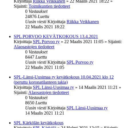
Kirjoittaja
Riikka Veikkanen
»
22 Maalis 2021 18:22
»
Sijainti:
Toimikuntien tiedotteet
0
Vastaukset
24876
Luettu
Uusin viesti
Kirjoittaja
Riikka Veikkanen
22 Maalis 2021 18:22
SPL PORVOO KEVÄTKOKOUS 13.4.2021
Kirjoittaja
SPL Porvoo ry
»
22 Maalis 2021 11:05
» Sijainti:
Alaosastojen tiedotteet
0
Vastaukset
8447
Luettu
Uusin viesti
Kirjoittaja
SPL Porvoo ry
22 Maalis 2021 11:05
SPL-Länsi-Uusimaa ry kevätkokous 10.04.2021 klo 12
(peruttu koronatilanteen takia)
Kirjoittaja
SPL Länsi-Uusimaa ry
»
14 Maalis 2021 11:21
»
Sijainti:
Alaosastojen tiedotteet
0
Vastaukset
8650
Luettu
Uusin viesti
Kirjoittaja
SPL Länsi-Uusimaa ry
14 Maalis 2021 11:21
SPL Kärkölän kevätkokous
Kirjoittaja
SPL Kärkölä
»
24 Helmi 2021 12:15
» Sijainti: