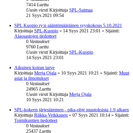
7414
Luettu
Uusin viesti
Kirjoittaja
SPL-Saimaa
21 Syys 2021 09:54
SPL Kuopio ry:n sääntömääräinen syyskokous 5.10.2021
Kirjoittaja
SPL-Kuopio
»
14 Syys 2021 23:01
» Sijainti:
Alaosastojen tiedotteet
0
Vastaukset
9760
Luettu
Uusin viesti
Kirjoittaja
SPL-Kuopio
14 Syys 2021 23:01
Aikuisen koiran tarve
Kirjoittaja
Merja Ojala
»
10 Syys 2021 10:21
» Sijainti:
Muut
asiat ja ilmoitukset
0
Vastaukset
24965
Luettu
Uusin viesti
Kirjoittaja
Merja Ojala
10 Syys 2021 10:21
SPL-kokeen järjestäminen - pika-ohje muutoksista 1.9 alkaen
Kirjoittaja
Riikka Veikkanen
»
07 Syys 2021 10:14
» Sijainti:
Toimikuntien tiedotteet
0
Vastaukset
25437
Luettu