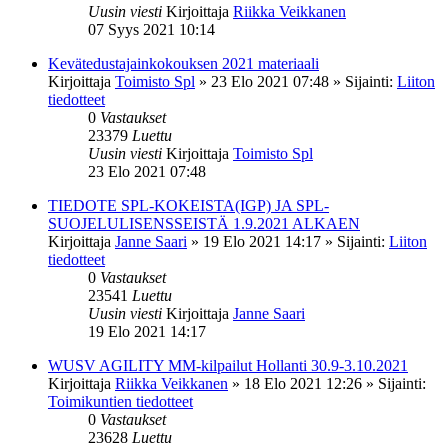
Uusin viesti
Kirjoittaja
Riikka Veikkanen
07 Syys 2021 10:14
Kevätedustajainkokouksen 2021 materiaali
Kirjoittaja
Toimisto Spl
»
23 Elo 2021 07:48
» Sijainti:
Liiton
tiedotteet
0
Vastaukset
23379
Luettu
Uusin viesti
Kirjoittaja
Toimisto Spl
23 Elo 2021 07:48
TIEDOTE SPL-KOKEISTA(IGP) JA SPL-
SUOJELULISENSSEISTÄ 1.9.2021 ALKAEN
Kirjoittaja
Janne Saari
»
19 Elo 2021 14:17
» Sijainti:
Liiton
tiedotteet
0
Vastaukset
23541
Luettu
Uusin viesti
Kirjoittaja
Janne Saari
19 Elo 2021 14:17
WUSV AGILITY MM-kilpailut Hollanti 30.9-3.10.2021
Kirjoittaja
Riikka Veikkanen
»
18 Elo 2021 12:26
» Sijainti:
Toimikuntien tiedotteet
0
Vastaukset
23628
Luettu