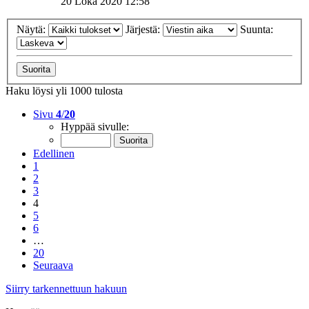
20 Loka 2020 12:58
Näytä:
Järjestä:
Suunta:
Haku löysi yli 1000 tulosta
Sivu
4
/
20
Hyppää sivulle:
Edellinen
1
2
3
4
5
6
…
20
Seuraava
Siirry tarkennettuun hakuun